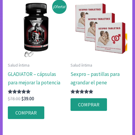
¡Oferta!
Salud íntima
Salud íntima
GLADIATOR – cápsulas
Sexpro – pastillas para
para mejorar la potencia
agrandar el pene
Valorado
El
El
Valorado
$
78.00
$
39.00
con
con
precio
precio
COMPRAR
4.75
4.80
original
actual
de 5
de 5
COMPRAR
era:
es:
$78.00.
$39.00.