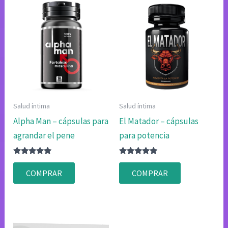
Salud íntima
Salud íntima
Alpha Man – cápsulas para
El Matador – cápsulas
agrandar el pene
para potencia
Valorado
Valorado
con
con
COMPRAR
COMPRAR
4.80
4.83
de 5
de 5