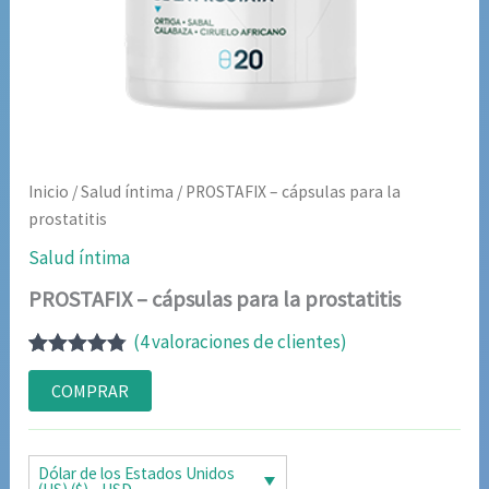
Inicio
/
Salud íntima
/ PROSTAFIX – cápsulas para la
prostatitis
Salud íntima
PROSTAFIX – cápsulas para la prostatitis
(
4
valoraciones de clientes)
Valorado
4
con
4.75
de
COMPRAR
5 en base
a
valoraciones
de clientes
Dólar de los Estados Unidos