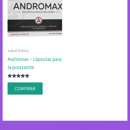
Salud íntima
Andromax – cápsulas para
la prostatitis
Valorado
con
COMPRAR
4.75
de 5