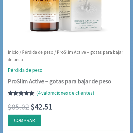
Inicio
/
Pérdida de peso
/ ProSlim Active – gotas para bajar
de peso
Pérdida de peso
ProSlim Active – gotas para bajar de peso
(
4
valoraciones de clientes)
Valorado
4
El
El
$
85.02
$
42.51
con
4.75
de
5 en base
a
precio
precio
COMPRAR
valoraciones
de clientes
original
actual