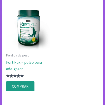
Pérdida de peso
Fortikux – polvo para
adelgazar
Valorado
con
COMPRAR
4.83
de 5