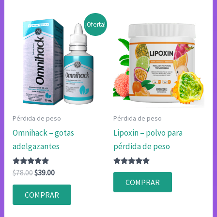
¡Oferta!
Pérdida de peso
Pérdida de peso
Omnihack – gotas
Lipoxin – polvo para
adelgazantes
pérdida de peso
Valorado
El
El
Valorado
$
78.00
$
39.00
con
con
precio
precio
COMPRAR
4.80
4.80
original
actual
de 5
de 5
COMPRAR
era:
es:
$78.00.
$39.00.