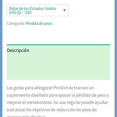
era:
es:
Dólar de los Estados Unidos
(US) ($) - USD
$85.02.
$42.51.
Categoría:
Pérdida de peso
Descripción
Información adicional
Valoraciones (4)
Las gotas para adelgazar ProSlim Active son un
suplemento diseñado para apoyar la pérdida de peso y
mejorar el metabolismo. Su uso regular puede ayudar
a alcanzar los objetivos de reducción de peso de