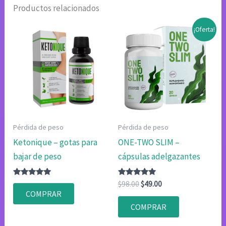
Productos relacionados
¡Oferta!
Pérdida de peso
Pérdida de peso
Ketonique – gotas para
ONE-TWO SLIM –
bajar de peso
cápsulas adelgazantes
Valorado
Valorado
El
El
$
98.00
$
49.00
con
con
precio
precio
COMPRAR
4.75
4.80
original
actual
de 5
de 5
COMPRAR
era:
es:
$98.00.
$49.00.