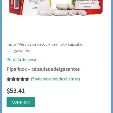
Inicio
/
Pérdida de peso
/ Piperinox – cápsulas
adelgazantes
Pérdida de peso
Piperinox – cápsulas adelgazantes
(
5
valoraciones de clientes)
Valorado
5
$
53.41
con
4.80
de
5 en base
a
COMPRAR
valoraciones
de clientes