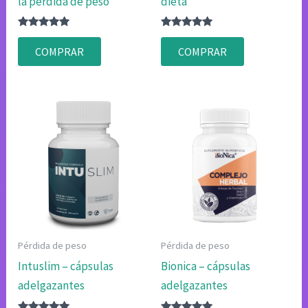
la pérdida de peso
dieta
Valorado
Valorado
con
con
COMPRAR
COMPRAR
4.75
4.80
de 5
de 5
Pérdida de peso
Pérdida de peso
Intuslim – cápsulas
Bionica – cápsulas
adelgazantes
adelgazantes