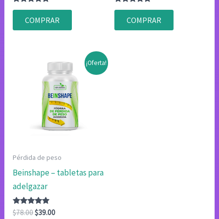
Valorado
Valorado
con
con
COMPRAR
COMPRAR
4.80
4.83
de 5
de 5
¡Oferta!
Pérdida de peso
Beinshape – tabletas para
adelgazar
Valorado
El
El
$
78.00
$
39.00
con