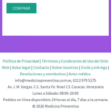
precio
precio
4.75
original
actual
de 5
COMPRAR
era:
es:
$78.00.
$39.00.
Política de Privacidad
|
Términos y Condiciones de Uso del Sitio
Web
|
Aviso legal
|
Contacto
|
Sobre nosotros
|
Envío y entrega
|
Devoluciones y reembolsos
|
Aviso médico
info@medicinapreventiva.com.ve, 0212 979 5275
Av. J. M. Vargas. C.C. Santa Fe. Nivel C3. Caracas. Venezuela
Lunes a Sábado: 08:00-20:00
Pedidos en línea disponibles 24 horas al día, 7 días a la semana.
© 2026 Medicina Preventiva