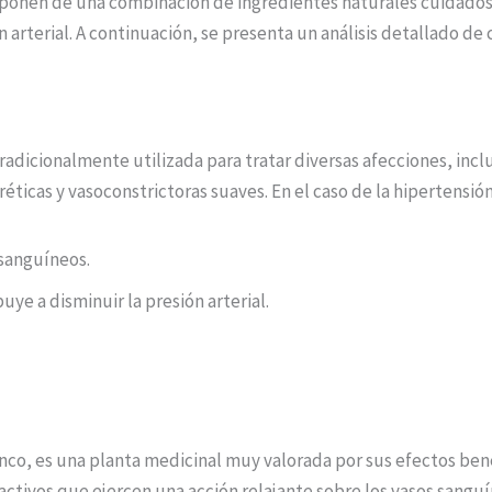
omponen de una combinación de ingredientes naturales cuidado
ón arterial. A continuación, se presenta un análisis detallado 
tradicionalmente utilizada para tratar diversas afecciones, inc
éticas y vasoconstrictoras suaves. En el caso de la hipertensió
 sanguíneos.
uye a disminuir la presión arterial.
co, es una planta medicinal muy valorada por sus efectos benef
ctivos que ejercen una acción relajante sobre los vasos sanguí