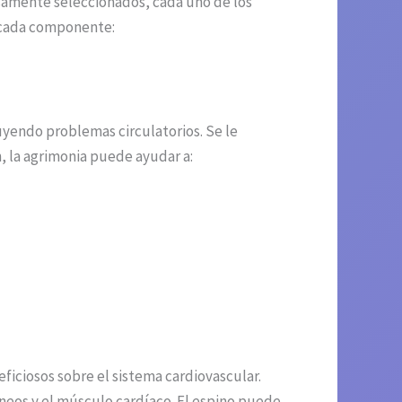
samente seleccionados, cada uno de los
de cada componente:
luyendo problemas circulatorios. Se le
n, la agrimonia puede ayudar a:
iciosos sobre el sistema cardiovascular.
neos y el músculo cardíaco. El espino puede