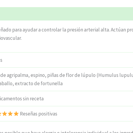
ciones (5)
ñado para ayudar a controlar la presión arterial alta. Actúan p
iovascular.
s
 de agripalma, espino, piñas de flor de lúpulo (Humulus lupulu
aballo, extracto de fortunella
camentos sin receta
Reseñas positivas