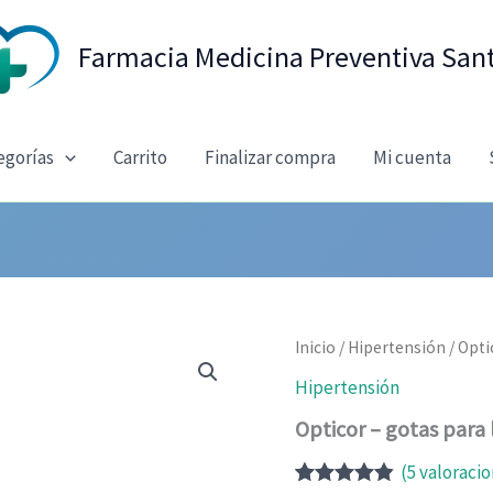
Farmacia Medicina Preventiva San
egorías
Carrito
Finalizar compra
Mi cuenta
Inicio
/
Hipertensión
/ Opti
Hipertensión
Opticor – gotas para 
(
5
valoracio