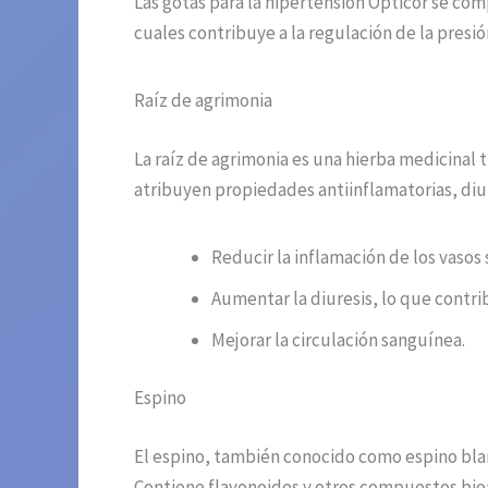
Las gotas para la hipertensión Opticor se c
cuales contribuye a la regulación de la presi
Raíz de agrimonia
La raíz de agrimonia es una hierba medicinal 
atribuyen propiedades antiinflamatorias, diur
Reducir la inflamación de los vasos
Aumentar la diuresis, lo que contrib
Mejorar la circulación sanguínea.
Espino
El espino, también conocido como espino blan
Contiene flavonoides y otros compuestos bioa