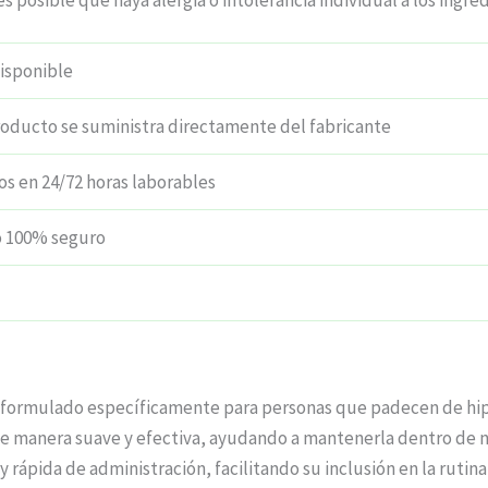
es posible que haya alergia o intolerancia individual a los ingre
isponible
roducto se suministra directamente del fabricante
os en 24/72 horas laborables
 100% seguro
l formulado específicamente para personas que padecen de hi
l de manera suave y efectiva, ayudando a mantenerla dentro de n
rápida de administración, facilitando su inclusión en la rutina 