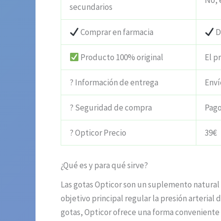
No, 
secundarios
Comprar en farmacia
D
Producto 100% original
El p
? Información de entrega
Enví
? Seguridad de compra
Pago
? Opticor Precio
39€
¿Qué es y para qué sirve?
Las gotas Opticor son un suplemento natura
objetivo principal regular la presión arteria
gotas, Opticor ofrece una forma conveniente y 