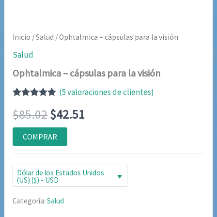
Inicio
/
Salud
/ Ophtalmica – cápsulas para la visión
Salud
Ophtalmica – cápsulas para la visión
(
5
valoraciones de clientes)
Valorado
5
El
El
$
85.02
$
42.51
con
4.80
de
5 en base
a
precio
precio
COMPRAR
valoraciones
de clientes
original
actual
era:
es:
Dólar de los Estados Unidos
(US) ($) - USD
$85.02.
$42.51.
Categoría:
Salud