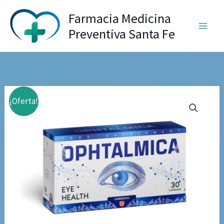
Ir
Farmacia Medicina
al
Preventiva Santa Fe
contenido
¡Oferta!