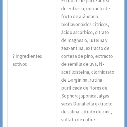
Extracto de parte aérea
de eufrasia, extracto de
fruto de arándano,
bioflavonoides cítricos,
ácido ascórbico, citrato
de magnesio, luteína y
zeaxantina, extracto de
? Ingredientes
corteza de pino, extracto
activos
de semilla de uva, N-
acetilcisteína, clorhidrato
de L-arginina, rutina
purificada de flores de
Sophora japonica, algas
secas Dunaliella extracto
de salina, citrato de zinc,
sulfato de cobre