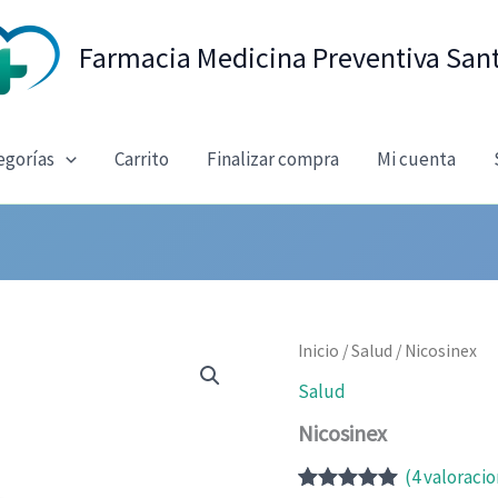
Farmacia Medicina Preventiva San
egorías
Carrito
Finalizar compra
Mi cuenta
Inicio
/
Salud
/ Nicosinex
Salud
Nicosinex
(
4
valoracio