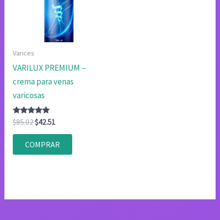
Varices
VARILUX PREMIUM –
crema para venas
varicosas
Valorado
El
El
$
85.02
$
42.51
con
precio
precio
4.75
original
actual
de 5
COMPRAR
era:
es:
$85.02.
$42.51.