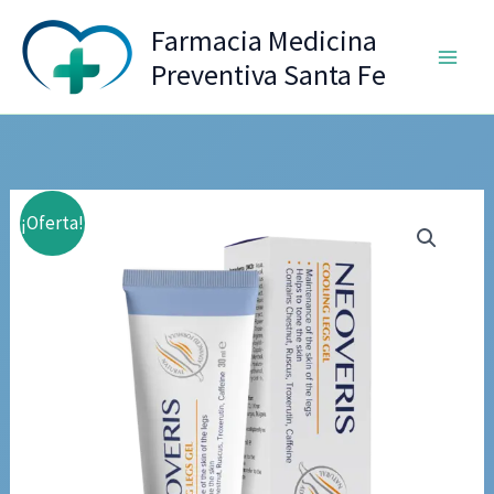
Ir
Farmacia Medicina
al
Preventiva Santa Fe
contenido
¡Oferta!