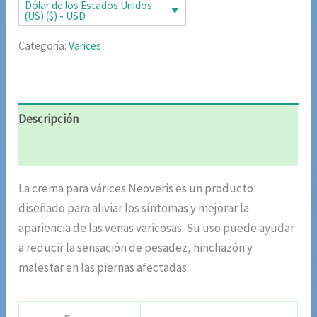
era:
es:
Dólar de los Estados Unidos
(US) ($) - USD
$64.31.
$31.61.
Categoría:
Varices
Descripción
Valoraciones (7)
La crema para várices Neoveris es un producto
diseñado para aliviar los síntomas y mejorar la
apariencia de las venas varicosas. Su uso puede ayudar
a reducir la sensación de pesadez, hinchazón y
malestar en las piernas afectadas.