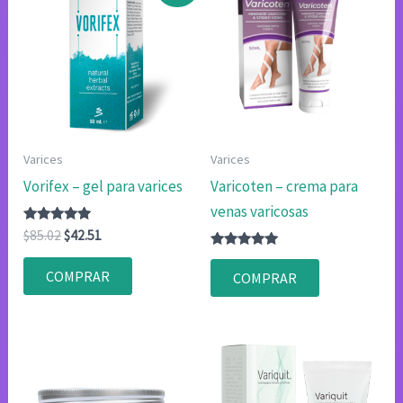
Varices
Varices
Vorifex – gel para varices
Varicoten – crema para
venas varicosas
Valorado
El
El
$
85.02
$
42.51
con
precio
precio
4.80
Valorado
original
actual
de 5
con
COMPRAR
COMPRAR
4.83
era:
es:
de 5
$85.02.
$42.51.