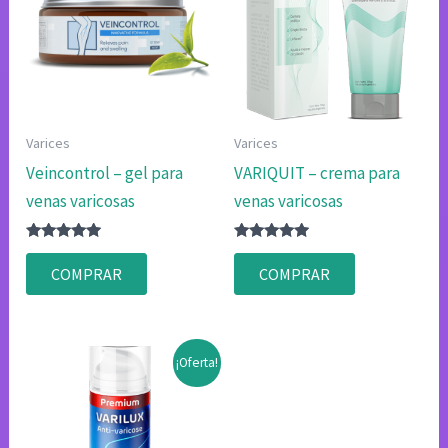
Varices
Varices
Veincontrol – gel para
VARIQUIT – crema para
venas varicosas
venas varicosas
Valorado
Valorado
con
con
COMPRAR
COMPRAR
4.75
4.75
de 5
de 5
¡Oferta!