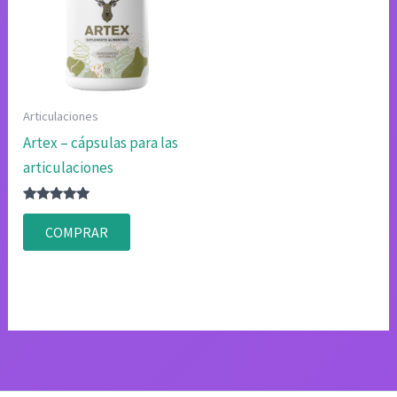
Articulaciones
Artex – cápsulas para las
articulaciones
Valorado
con
COMPRAR
4.80
de 5