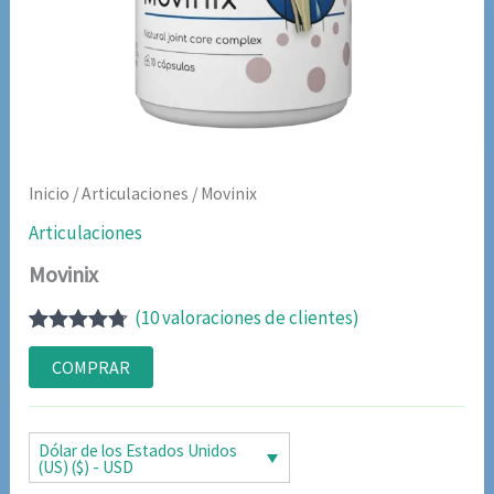
Inicio
/
Articulaciones
/ Movinix
Articulaciones
Movinix
(
10
valoraciones de clientes)
Valorado
9
con
4.67
de
COMPRAR
5 en base
a
valoraciones
de
Dólar de los Estados Unidos
clientes
(US) ($) - USD