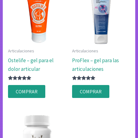
Articulaciones
Articulaciones
Ostelife – gel para el
ProFlex – gel para las
dolor articular
articulaciones
Valorado
Valorado
con
con
COMPRAR
COMPRAR
4.75
4.83
de 5
de 5