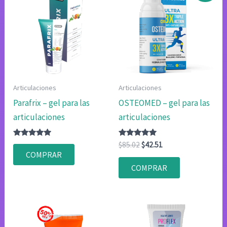
Articulaciones
Articulaciones
Parafrix – gel para las
OSTEOMED – gel para las
articulaciones
articulaciones
Valorado
Valorado
El
El
$
85.02
$
42.51
con
con
precio
precio
COMPRAR
4.75
4.83
original
actual
de 5
de 5
COMPRAR
era:
es:
$85.02.
$42.51.