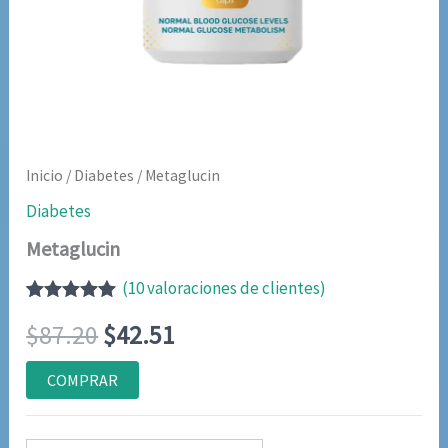
Inicio
/
Diabetes
/ Metaglucin
Diabetes
Metaglucin
(
10
valoraciones de clientes)
Valorado
9
El
El
$
87.20
$
42.51
con
4.89
de
5 en base a
valoraciones
precio
precio
COMPRAR
de clientes
original
actual