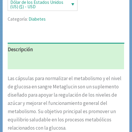
era:
es:
Dólar de los Estados Unidos
(US) ($) - USD
$87.20.
$42.51.
Categoría:
Diabetes
Descripción
Valoraciones (10)
Las cápsulas para normalizar el metabolismo y el nivel
de glucosa en sangre Metaglucin son un suplemento
diseñado para apoyar la regulación de los niveles de
azúcar y mejorar el funcionamiento general del
metabolismo. Su objetivo principal es promover un
equilibrio saludable en los procesos metabólicos
relacionados con la glucosa.