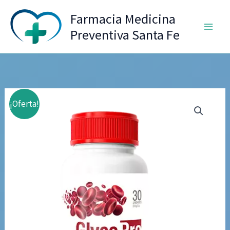
Ir
Farmacia Medicina
al
Preventiva Santa Fe
contenido
¡Oferta!