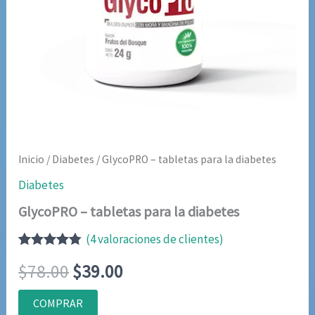
Inicio
/
Diabetes
/ GlycoPRO – tabletas para la diabetes
Diabetes
GlycoPRO – tabletas para la diabetes
(
4
valoraciones de clientes)
Valorado
4
El
El
$
78.00
$
39.00
con
4.75
de
5 en base
a
precio
precio
COMPRAR
valoraciones