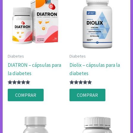
Diabetes
Diabetes
DIATRON – cápsulas para
Diolix – cápsulas para la
la diabetes
diabetes
Valorado
Valorado
con
con
COMPRAR
COMPRAR
4.83
4.75
de 5
de 5