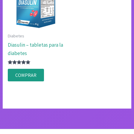
Diabetes
Diasulin – tabletas para la
diabetes
Valorado
con
COMPRAR
4.75
de 5