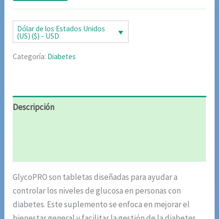
de clientes
original
actual
era:
es:
Dólar de los Estados Unidos
(US) ($) - USD
$78.00.
$39.00.
Categoría:
Diabetes
Descripción
Información adicional
Valoraciones (4)
GlycoPRO son tabletas diseñadas para ayudar a
controlar los niveles de glucosa en personas con
diabetes. Este suplemento se enfoca en mejorar el
bienestar general y facilitar la gestión de la diabetes.