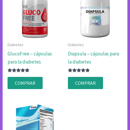
Diabetes
Diabetes
GlucoFree – cápsulas
Diapsula – cápsulas para
para la diabetes
la diabetes
Valorado
Valorado
con
con
COMPRAR
COMPRAR
4.80
4.80
de 5
de 5