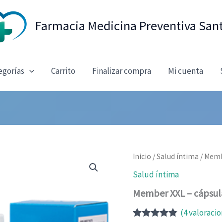
Farmacia Medicina Preventiva San
egorías
Carrito
Finalizar compra
Mi cuenta
Inicio
/
Salud íntima
/ Memb
Salud íntima
Member XXL – cápsul
(
4
valoracio