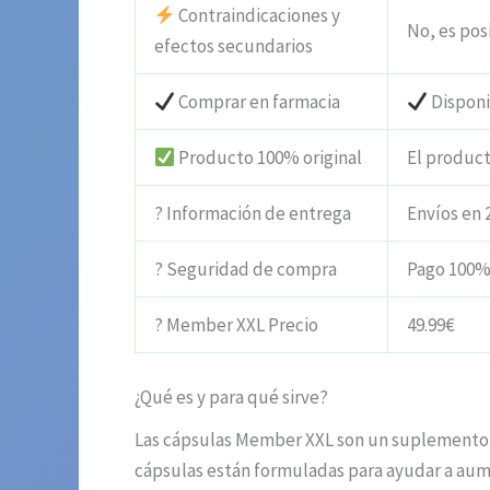
Contraindicaciones y
No, es posi
efectos secundarios
Comprar en farmacia
Dispon
Producto 100% original
El product
? Información de entrega
Envíos en 
? Seguridad de compra
Pago 100%
? Member XXL Precio
49.99€
¿Qué es y para qué sirve?
Las cápsulas Member XXL son un suplemento a
cápsulas están formuladas para ayudar a aume