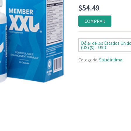
Valorado
4
$
54.49
con
4.75
de
5 en base
a
COMPRAR
valoraciones
de clientes
Dólar de los Estados Unid
(US) ($) - USD
Categoría:
Salud íntima