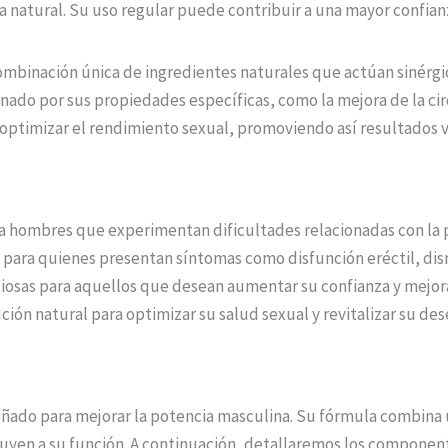
natural. Su uso regular puede contribuir a una mayor confianza
ombinación única de ingredientes naturales que actúan sinérgi
ado por sus propiedades específicas, como la mejora de la circ
 optimizar el rendimiento sexual, promoviendo así resultados v
 hombres que experimentan dificultades relacionadas con la p
ra quienes presentan síntomas como disfunción eréctil, dismin
iosas para aquellos que desean aumentar su confianza y mejora
ón natural para optimizar su salud sexual y revitalizar su de
ado para mejorar la potencia masculina. Su fórmula combina u
uyen a su función. A continuación, detallaremos los componen