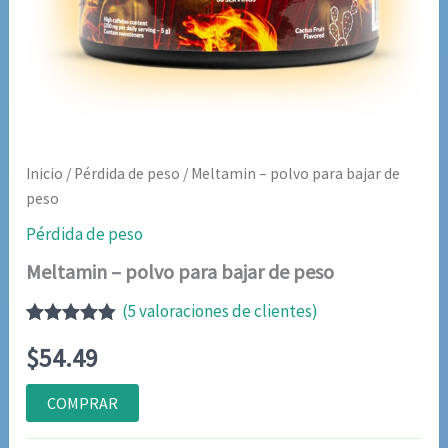
Inicio
/
Pérdida de peso
/ Meltamin – polvo para bajar de
peso
Pérdida de peso
Meltamin – polvo para bajar de peso
(
5
valoraciones de clientes)
Valorado
5
$
54.49
con
4.80
de
5 en base
a
COMPRAR
valoraciones
de clientes