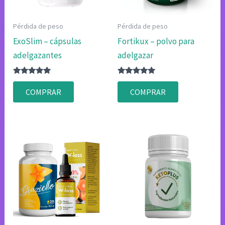
Pérdida de peso
Pérdida de peso
ExoSlim – cápsulas
Fortikux – polvo para
adelgazantes
adelgazar
Valorado
Valorado
con
con
COMPRAR
COMPRAR
4.75
4.83
de 5
de 5