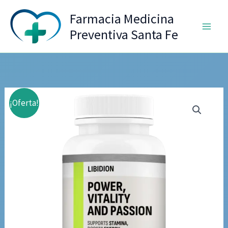
Ir
Farmacia Medicina
al
Preventiva Santa Fe
contenido
¡Oferta!