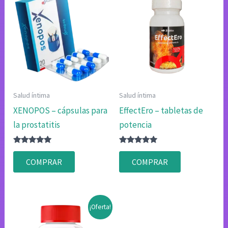
Salud íntima
Salud íntima
XENOPOS – cápsulas para
EffectEro – tabletas de
la prostatitis
potencia
Valorado
Valorado
con
con
COMPRAR
COMPRAR
4.83
4.80
de 5
de 5
¡Oferta!