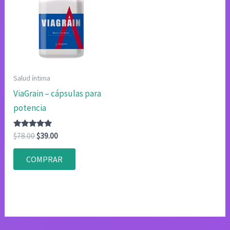
Salud íntima
ViaGrain – cápsulas para
potencia
Valorado
El
El
$
78.00
$
39.00
con
precio
precio
4.75
original
actual
de 5
COMPRAR
era:
es:
$78.00.
$39.00.