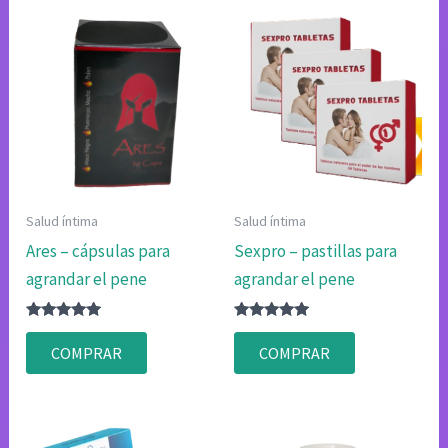
Salud íntima
Salud íntima
Ares – cápsulas para
Sexpro – pastillas para
agrandar el pene
agrandar el pene
Valorado
Valorado
con
con
COMPRAR
COMPRAR
4.75
4.80
de 5
de 5