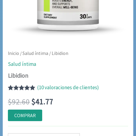
Inicio
/
Salud íntima
/ Libidion
Salud íntima
Libidion
(
10
valoraciones de clientes)
Valorado
9
El
El
$
92.60
$
41.77
con
4.89
de
5 en base a
valoraciones
precio
precio
COMPRAR
de clientes
original
actual