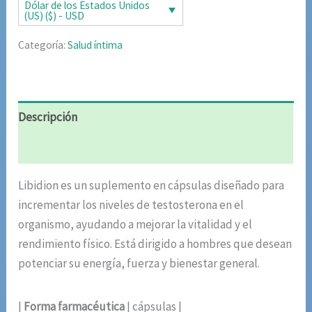
era:
es:
Dólar de los Estados Unidos
(US) ($) - USD
$92.60.
$41.77.
Categoría:
Salud íntima
Descripción
Valoraciones (10)
Libidion es un suplemento en cápsulas diseñado para
incrementar los niveles de testosterona en el
organismo, ayudando a mejorar la vitalidad y el
rendimiento físico. Está dirigido a hombres que desean
potenciar su energía, fuerza y bienestar general.
|
Forma farmacéutica
| cápsulas |