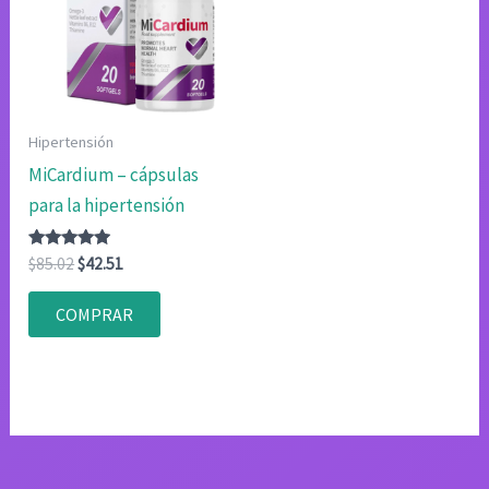
Hipertensión
MiCardium – cápsulas
para la hipertensión
Valorado
El
El
$
85.02
$
42.51
con
precio
precio
4.75
original
actual
de 5
COMPRAR
era:
es:
$85.02.
$42.51.