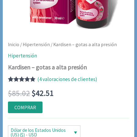
Inicio
/
Hipertensión
/ Kardisen – gotas a alta presión
Hipertensión
Kardisen – gotas a alta presión
(
4
valoraciones de clientes)
Valorado
4
El
El
$
85.02
$
42.51
con
4.75
de
5 en base
a
precio
precio
COMPRAR
valoraciones
de clientes
original
actual
era:
es:
Dólar de los Estados Unidos
(US) ($) - USD