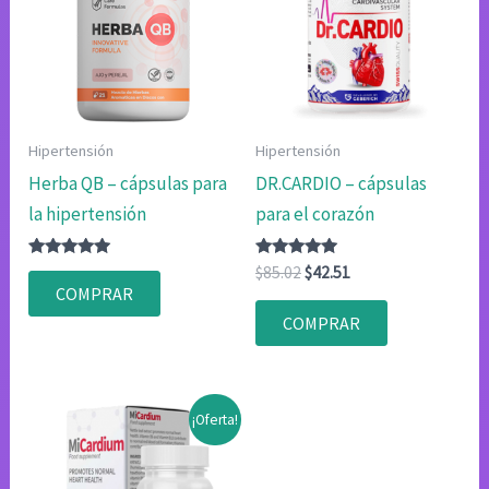
Hipertensión
Hipertensión
Herba QB – cápsulas para
DR.CARDIO – cápsulas
la hipertensión
para el corazón
Valorado
Valorado
El
El
$
85.02
$
42.51
con
con
precio
precio
COMPRAR
4.83
4.80
original
actual
de 5
de 5
COMPRAR
era:
es:
$85.02.
$42.51.
¡Oferta!