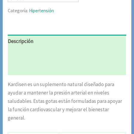
$85.02.
$42.51.
Categoría:
Hipertensión
Descripción
Información adicional
Valoraciones (4)
Kardisen es un suplemento natural diseñado para
ayudar a mantener la presión arterial en niveles
saludables. Estas gotas están formuladas para apoyar
la función cardiovascular y mejorar el bienestar
general.