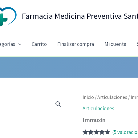
Farmacia Medicina Preventiva San
egorías
Carrito
Finalizar compra
Mi cuenta
Inicio
/
Articulaciones
/ Im
Articulaciones
Immuxin
(
5
valoracio