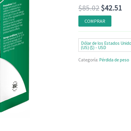
Valorado
6
El
El
$
85.02
$
42.51
con
4.83
de
5 en base
a
precio
pr
COMPRAR
valoraciones
de clientes
original
ac
era:
es:
Dólar de los Estados Unid
(US) ($) - USD
$85.02.
$4
Categoría:
Pérdida de peso