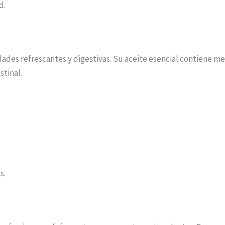
d.
ades refrescantes y digestivas. Su aceite esencial contiene m
stinal.
s.