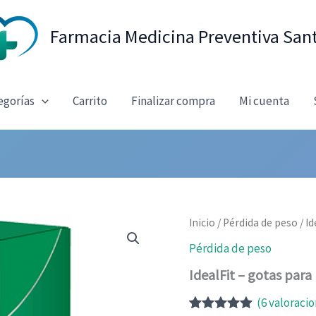
Farmacia Medicina Preventiva San
egorías
Carrito
Finalizar compra
Mi cuenta
Inicio
/
Pérdida de peso
/ I
Pérdida de peso
IdealFit – gotas para
(
6
valoracio