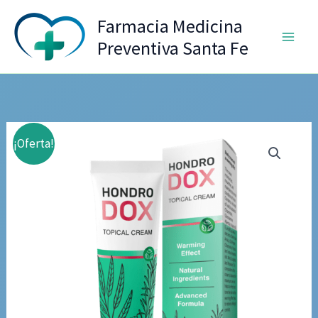
Ir
Farmacia Medicina
al
Preventiva Santa Fe
contenido
¡Oferta!