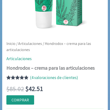
Inicio
/
Articulaciones
/ Hondrodox – crema para las
articulaciones
Articulaciones
Hondrodox – crema para las articulaciones
(
4
valoraciones de clientes)
Valorado
4
El
El
$
85.02
$
42.51
con
4.75
de
5 en base
a
precio
precio
COMPRAR
valoraciones
de clientes
original
actual