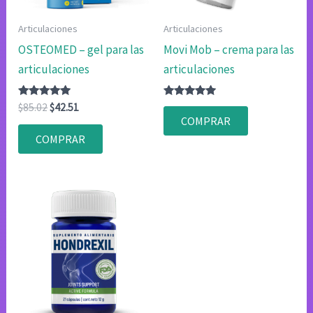
Articulaciones
Articulaciones
OSTEOMED – gel para las
Movi Mob – crema para las
articulaciones
articulaciones
Valorado
El
El
Valorado
$
85.02
$
42.51
con
con
precio
precio
COMPRAR
4.83
4.83
original
actual
de 5
de 5
COMPRAR
era:
es:
$85.02.
$42.51.