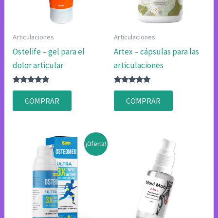
Articulaciones
Articulaciones
Ostelife – gel para el
Artex – cápsulas para las
dolor articular
articulaciones
Valorado
Valorado
con
con
COMPRAR
COMPRAR
4.75
4.80
de 5
de 5
¡Oferta!