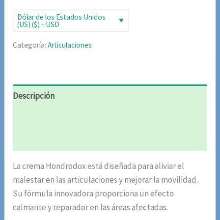
era:
es:
Dólar de los Estados Unidos
(US) ($) - USD
$85.02.
$42.51.
Categoría:
Articulaciones
Descripción
Información adicional
Valoraciones (4)
La crema Hondrodox está diseñada para aliviar el
malestar en las articulaciones y mejorar la movilidad.
Su fórmula innovadora proporciona un efecto
calmante y reparador en las áreas afectadas.