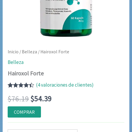
Inicio
/
Belleza
/ Hairoxol Forte
Belleza
Hairoxol Forte
(
4
valoraciones de clientes)
Valorado
3
El
El
$
76.19
$
54.39
con
4.33
de 5 en
base a
precio
precio
COMPRAR
valoraciones
de
original
actual
clientes