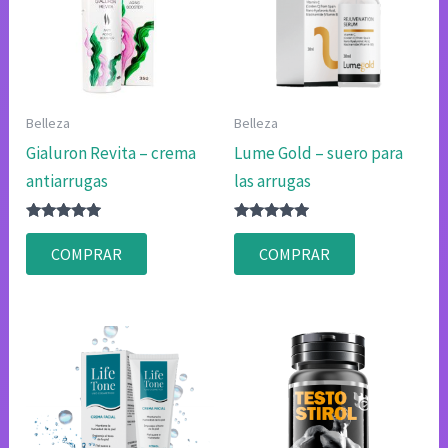
Belleza
Belleza
Gialuron Revita – crema
Lume Gold – suero para
antiarrugas
las arrugas
Valorado
Valorado
con
con
COMPRAR
COMPRAR
4.75
4.75
de 5
de 5