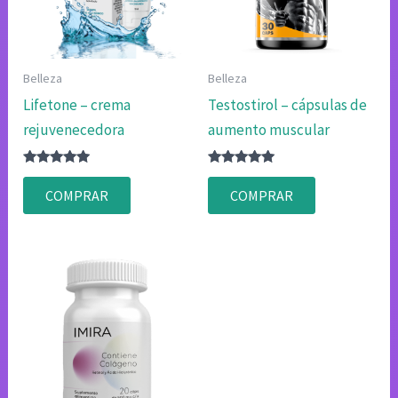
Belleza
Belleza
Lifetone – crema
Testostirol – cápsulas de
rejuvenecedora
aumento muscular
Valorado
Valorado
con
con
COMPRAR
COMPRAR
4.83
4.80
de 5
de 5