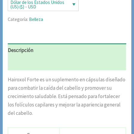
era:
es:
Dólar de los Estados Unidos
(US) ($) - USD
$76.19.
$54.39.
Categoría:
Belleza
Descripción
Valoraciones (4)
Hairoxol Forte es un suplemento en cápsulas diseñado
para combatir la caída del cabello y promover su
crecimiento saludable. Está pensado para fortalecer
los folículos capilares y mejorar la apariencia general
del cabello.