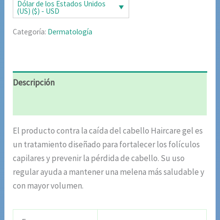
era:
es:
Dólar de los Estados Unidos
(US) ($) - USD
$78.00.
$39.00.
Categoría:
Dermatología
Descripción
Valoraciones (8)
El producto contra la caída del cabello Haircare gel es
un tratamiento diseñado para fortalecer los folículos
capilares y prevenir la pérdida de cabello. Su uso
regular ayuda a mantener una melena más saludable y
con mayor volumen.