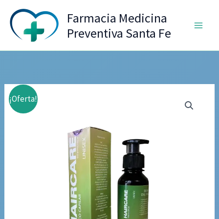
Ir
Farmacia Medicina
al
Preventiva Santa Fe
contenido
¡Oferta!