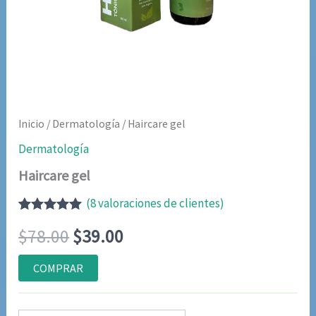
Inicio
/
Dermatología
/ Haircare gel
Dermatología
Haircare gel
(
8
valoraciones de clientes)
Valorado
7
El
El
$
78.00
$
39.00
con
5.00
de
5 en base a
valoraciones
precio
precio
COMPRAR
de clientes
original
actual