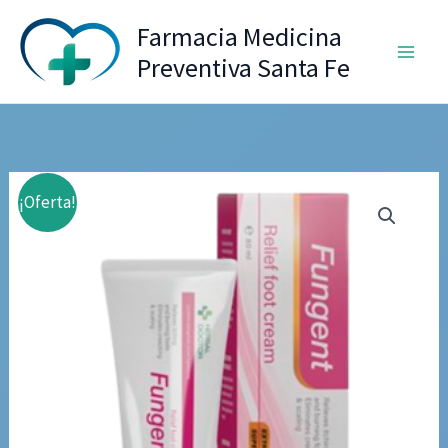
Ir
Farmacia Medicina
al
Preventiva Santa Fe
contenido
¡Oferta!