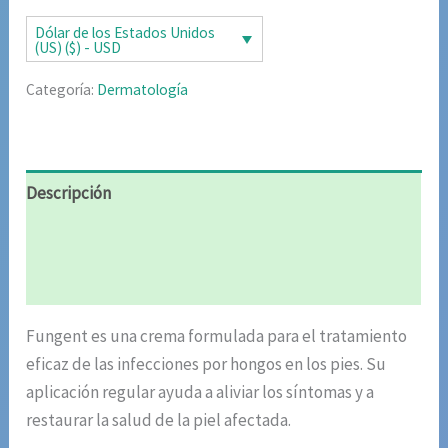
era:
es:
Dólar de los Estados Unidos
(US) ($) - USD
$98.10.
$49.05.
Categoría:
Dermatología
Descripción
Información adicional
Valoraciones (4)
Fungent es una crema formulada para el tratamiento
eficaz de las infecciones por hongos en los pies. Su
aplicación regular ayuda a aliviar los síntomas y a
restaurar la salud de la piel afectada.