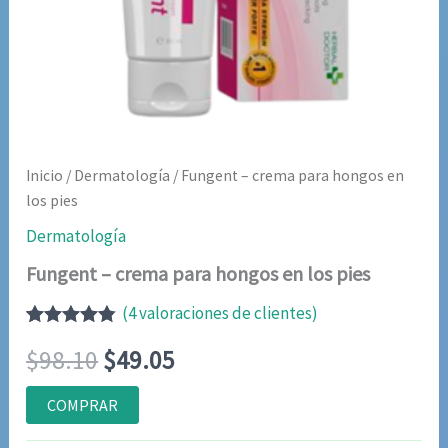
Inicio
/
Dermatología
/ Fungent – crema para hongos en
los pies
Dermatología
Fungent – crema para hongos en los pies
(
4
valoraciones de clientes)
Valorado
4
El
El
$
98.10
$
49.05
con
4.75
de
5 en base
a
precio
precio
COMPRAR
valoraciones
de clientes
original
actual