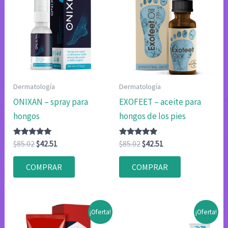
Dermatología
Dermatología
ONIXAN – spray para
EXOFEET – aceite para
hongos
hongos de los pies
Valorado
El
El
Valorado
El
El
$
85.02
$
42.51
$
85.02
$
42.51
con
con
precio
precio
precio
precio
4.83
4.75
original
actual
original
actual
de 5
de 5
COMPRAR
COMPRAR
era:
es:
era:
es:
$85.02.
$42.51.
$85.02.
$42.51.
¡Oferta!
¡Oferta!