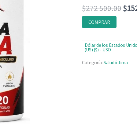
Valorado
6
El
$
272 500.00
$
15
con
5.00
de
5 en base a
valoraciones
prec
COMPRAR
de clientes
orig
era:
Dólar de los Estados Unid
(US) ($) - USD
$27
Categoría:
Salud íntima
500.