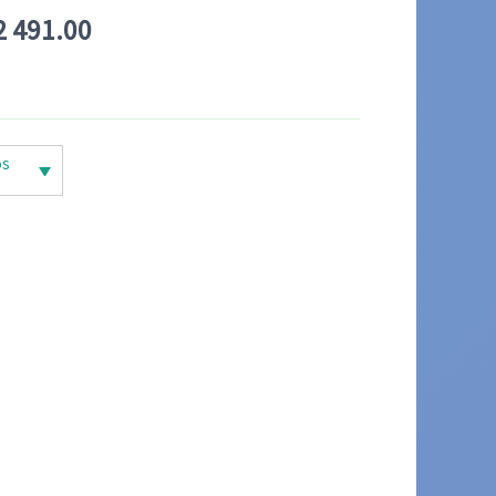
El
2 491.00
io
precio
inal
actual
es:
os
2
$152
00.
491.00.