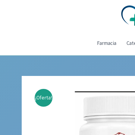
Ir
al
contenido
Farmacia
Cat
¡Oferta!