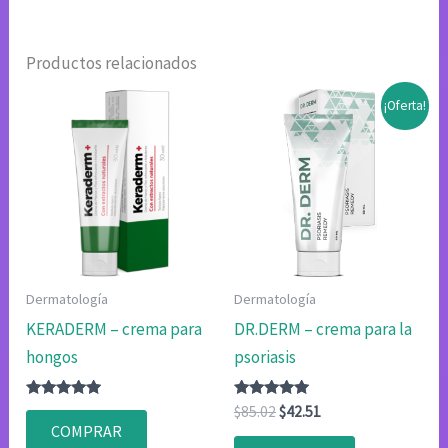
Productos relacionados
¡Oferta!
Dermatología
Dermatología
KERADERM – crema para
DR.DERM – crema para la
hongos
psoriasis
Valorado
Valorado
El
El
$
85.02
$
42.51
con
con
precio
precio
COMPRAR
4.75
4.80