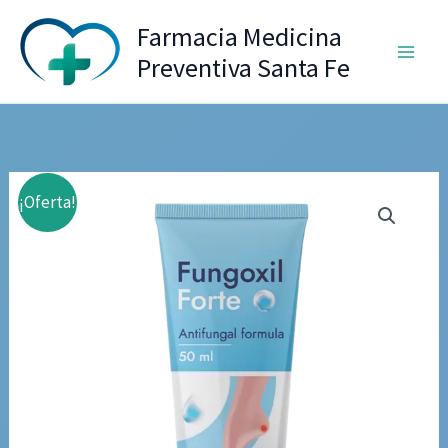
Ir
Farmacia Medicina
al
Preventiva Santa Fe
contenido
¡Oferta!