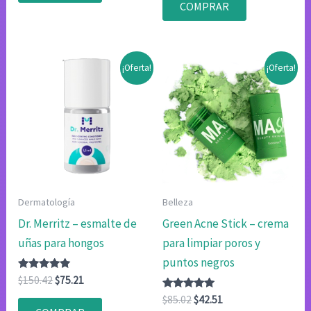
original
actual
de 5
de 5
COMPRAR
era:
es:
$85.02.
$42.51.
¡Oferta!
¡Oferta!
Dermatología
Belleza
Dr. Merritz – esmalte de
Green Acne Stick – crema
uñas para hongos
para limpiar poros y
puntos negros
Valorado
El
El
$
150.42
$
75.21
con
precio
precio
4.83
Valorado
El
El
$
85.02
$
42.51
original
actual
de 5
con