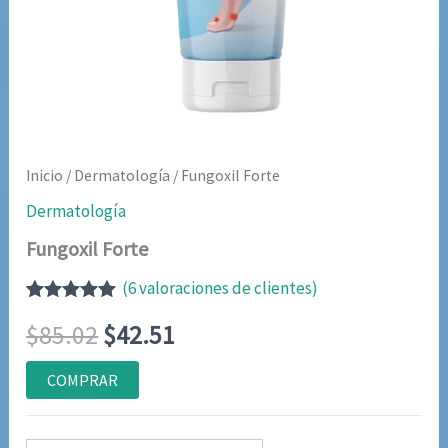
Inicio
/
Dermatología
/ Fungoxil Forte
Dermatología
Fungoxil Forte
(
6
valoraciones de clientes)
Valorado
5
El
El
$
85.02
$
42.51
con
5.00
de
5 en base a
valoraciones
precio
precio
COMPRAR
de clientes
original
actual