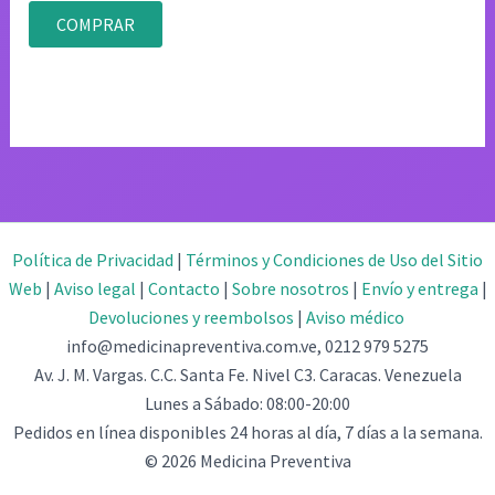
4.83
original
actual
de 5
COMPRAR
era:
es:
$85.02.
$42.51.
Política de Privacidad
|
Términos y Condiciones de Uso del Sitio
Web
|
Aviso legal
|
Contacto
|
Sobre nosotros
|
Envío y entrega
|
Devoluciones y reembolsos
|
Aviso médico
info@medicinapreventiva.com.ve, 0212 979 5275
Av. J. M. Vargas. C.C. Santa Fe. Nivel C3. Caracas. Venezuela
Lunes a Sábado: 08:00-20:00
Pedidos en línea disponibles 24 horas al día, 7 días a la semana.
© 2026 Medicina Preventiva