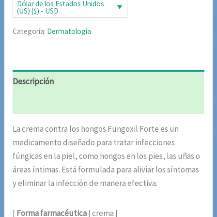
era:
es:
Dólar de los Estados Unidos
(US) ($) - USD
$85.02.
$42.51.
Categoría:
Dermatología
Descripción
Valoraciones (6)
La crema contra los hongos Fungoxil Forte es un
medicamento diseñado para tratar infecciones
fúngicas en la piel, como hongos en los pies, las uñas o
áreas íntimas. Está formulada para aliviar los síntomas
y eliminar la infección de manera efectiva.
|
Forma farmacéutica
| crema |