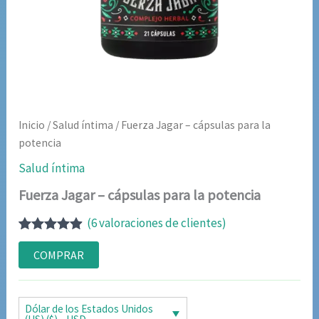
Inicio
/
Salud íntima
/ Fuerza Jagar – cápsulas para la
potencia
Salud íntima
Fuerza Jagar – cápsulas para la potencia
(
6
valoraciones de clientes)
Valorado
6
con
4.83
de
COMPRAR
5 en base
a
valoraciones
de clientes
Dólar de los Estados Unidos