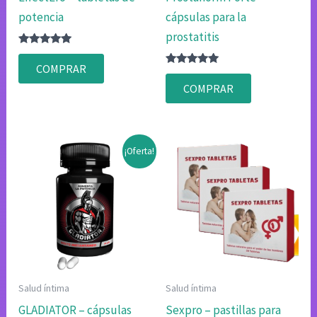
potencia
cápsulas para la
prostatitis
Valorado
con
COMPRAR
4.80
Valorado
de 5
con
COMPRAR
4.83
de 5
¡Oferta!
Salud íntima
Salud íntima
GLADIATOR – cápsulas
Sexpro – pastillas para