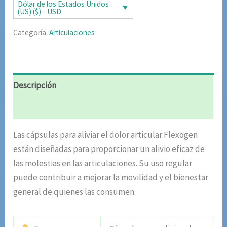
era:
es:
Dólar de los Estados Unidos
(US) ($) - USD
$327
$163
Categoría:
Articulaciones
000.00.
391.00.
Descripción
Valoraciones (5)
Las cápsulas para aliviar el dolor articular Flexogen
están diseñadas para proporcionar un alivio eficaz de
las molestias en las articulaciones. Su uso regular
puede contribuir a mejorar la movilidad y el bienestar
general de quienes las consumen.