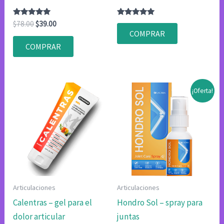
Valorado
El
El
Valorado
$
78.00
$
39.00
con
con
precio
precio
COMPRAR
4.80
4.83
original
actual
de 5
de 5
COMPRAR
era:
es:
$78.00.
$39.00.
¡Oferta!
Articulaciones
Articulaciones
Calentras – gel para el
Hondro Sol – spray para
dolor articular
juntas