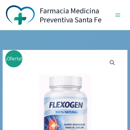
Ir
Farmacia Medicina
al
Preventiva Santa Fe
contenido
¡Oferta!