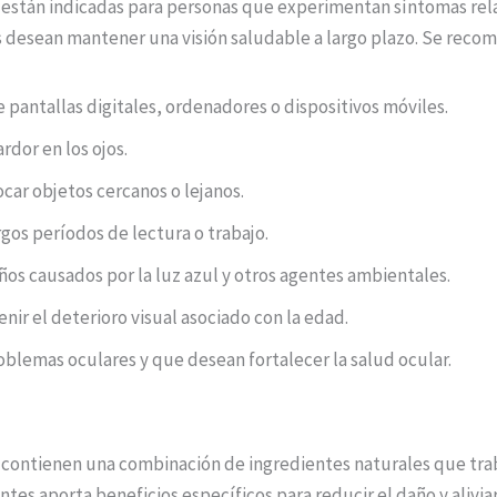
s están indicadas para personas que experimentan síntomas relac
 desean mantener una visión saludable a largo plazo. Se recomi
 pantallas digitales, ordenadores o dispositivos móviles.
dor en los ojos.
ocar objetos cercanos o lejanos.
argos períodos de lectura o trabajo.
os causados por la luz azul y otros agentes ambientales.
ir el deterioro visual asociado con la edad.
blemas oculares y que desean fortalecer la salud ocular.
us contienen una combinación de ingredientes naturales que tra
es aporta beneficios específicos para reducir el daño y aliviar 