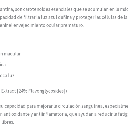
antina, son carotenoides esenciales que se acumulan en la mácu
acidad de filtrar la luz azul dañina y proteger las células de la
venir el envejecimiento ocular prematuro.
ón macular
ina
poca luz
f Extract [24% Flavonglycosides])
 su capacidad para mejorar la circulación sanguínea, especialm
antioxidante y antiinflamatoria, que ayudan a reducir la fatiga 
libres.