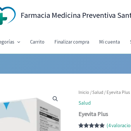
Farmacia Medicina Preventiva San
egorías
Carrito
Finalizar compra
Mi cuenta
Inicio
/
Salud
/ Eyevita Plus
Salud
Eyevita Plus
(
4
valoracio