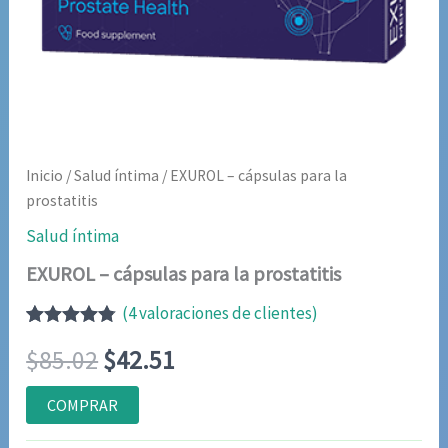
Inicio
/
Salud íntima
/ EXUROL – cápsulas para la
prostatitis
Salud íntima
EXUROL – cápsulas para la prostatitis
(
4
valoraciones de clientes)
Valorado
4
El
El
$
85.02
$
42.51
con
4.75
de
5 en base
a
precio
precio
COMPRAR
valoraciones
de clientes
original
actual