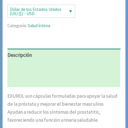
era:
es:
Dólar de los Estados Unidos
(US) ($) - USD
$85.02.
$42.51.
Categoría:
Salud íntima
Descripción
Información adicional
Valoraciones (4)
EXUROL son cápsulas formuladas para apoyar la salud
de la próstata y mejorar el bienestar masculino.
Ayudan a reducir los síntomas del prostatitis,
favoreciendo una función urinaria saludable.