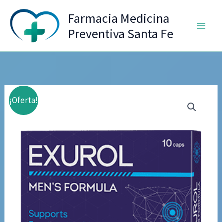
Ir
Farmacia Medicina
al
Preventiva Santa Fe
contenido
¡Oferta!