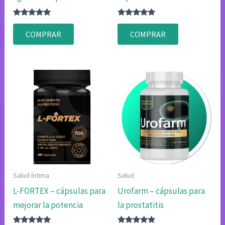
Valorado
Valorado
con
con
COMPRAR
COMPRAR
4.80
4.83
de 5
de 5
Salud íntima
Salud
L-FORTEX – cápsulas para
Urofarm – cápsulas para
mejorar la potencia
la prostatitis