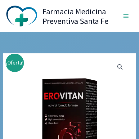
Ir
Farmacia Medicina
al
Preventiva Santa Fe
contenido
¡Oferta!