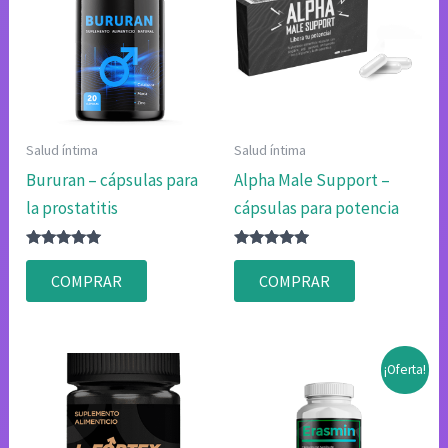
Salud íntima
Salud íntima
Bururan – cápsulas para
Alpha Male Support –
la prostatitis
cápsulas para potencia
Valorado
Valorado
con
con
COMPRAR
COMPRAR
4.83
4.75
de 5
de 5
¡Oferta!