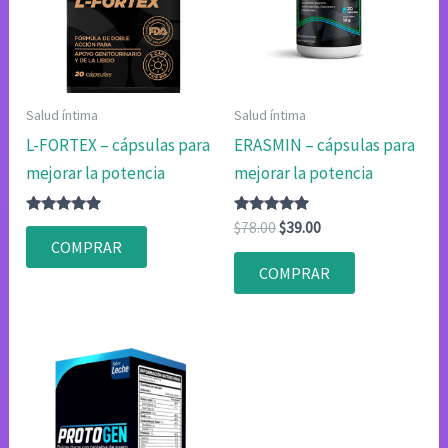
Salud íntima
Salud íntima
L-FORTEX – cápsulas para
ERASMIN – cápsulas para
mejorar la potencia
mejorar la potencia
Valorado
Valorado
El
El
$
78.00
$
39.00
con
con
precio
precio
COMPRAR
4.83
4.83
original
actual
de 5
de 5
COMPRAR
era:
es:
$78.00.
$39.00.