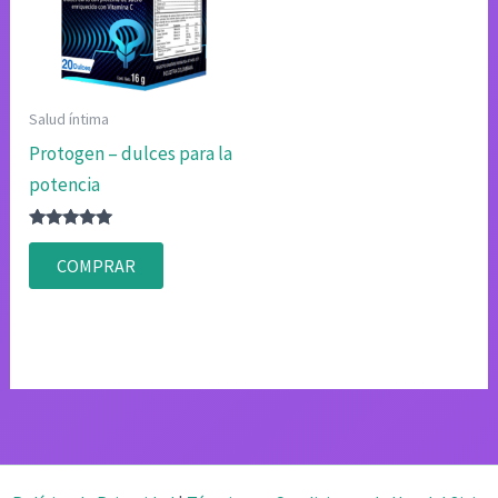
Salud íntima
Protogen – dulces para la
potencia
Valorado
con
COMPRAR
4.80
de 5