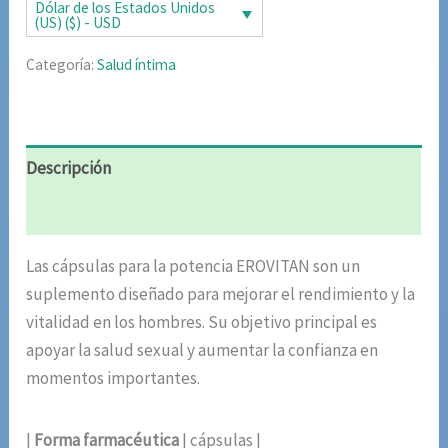
era:
es:
Dólar de los Estados Unidos
(US) ($) - USD
$85.02.
$42.51.
Categoría:
Salud íntima
Descripción
Valoraciones (10)
Las cápsulas para la potencia EROVITAN son un
suplemento diseñado para mejorar el rendimiento y la
vitalidad en los hombres. Su objetivo principal es
apoyar la salud sexual y aumentar la confianza en
momentos importantes.
|
Forma farmacéutica
| cápsulas |