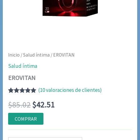
Inicio
/
Salud íntima
/ EROVITAN
Salud íntima
EROVITAN
(
10
valoraciones de clientes)
Valorado
9
El
El
$
85.02
$
42.51
con
4.89
de
5 en base a
valoraciones
precio
precio
COMPRAR
de clientes
original
actual