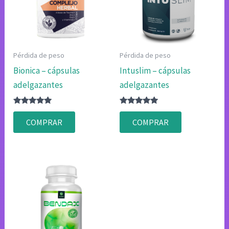
Pérdida de peso
Pérdida de peso
Bionica – cápsulas
Intuslim – cápsulas
adelgazantes
adelgazantes
Valorado
Valorado
con
con
COMPRAR
COMPRAR
4.83
4.80
de 5
de 5