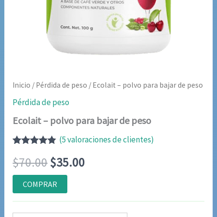
Inicio
/
Pérdida de peso
/ Ecolait – polvo para bajar de peso
Pérdida de peso
Ecolait – polvo para bajar de peso
(
5
valoraciones de clientes)
Valorado
5
El
El
$
70.00
$
35.00
con
4.80
de
5 en base
a
precio
precio
COMPRAR
valoraciones
de clientes
original
actual