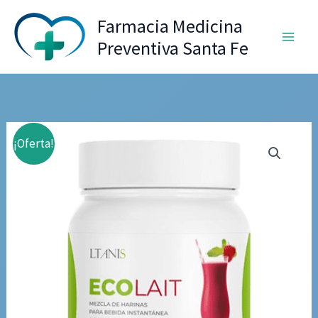
Ir
Farmacia Medicina
al
Preventiva Santa Fe
contenido
¡Oferta!