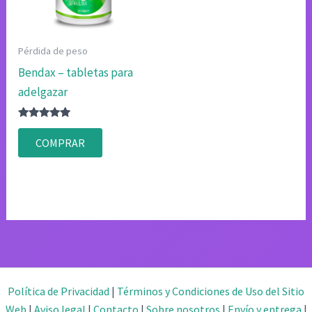
Pérdida de peso
Bendax – tabletas para
adelgazar
Valorado
con
COMPRAR
4.80
de 5
Política de Privacidad
|
Términos y Condiciones de Uso del Sitio
Web
|
Aviso legal
|
Contacto
|
Sobre nosotros
|
Envío y entrega
|