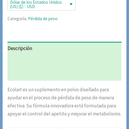
era:
es:
Dólar de los Estados Unidos
(US) ($) - USD
$70.00.
$35.00.
Categoría:
Pérdida de peso
Descripción
Información adicional
Valoraciones (5)
Ecolait es un suplemento en polvo diseñado para
ayudar en el proceso de pérdida de peso de manera
efectiva. Su fórmula innovadora está formulada para
apoyar el control del apetito y mejorar el metabolismo.