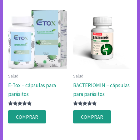
Salud
Salud
E-Tox – cápsulas para
BACTERIOMIN – cápsulas
parásitos
para parásitos
Valorado
Valorado
con
con
COMPRAR
COMPRAR
4.80
4.80
de 5
de 5