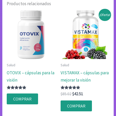
Productos relacionados
¡Oferta!
Salud
Salud
OTOVIX – cápsulas para la
VISTAMAX – cápsulas para
visión
mejorar la visión
Valorado
Valorado
El
El
$
85.02
$
42.51
con
con
precio
precio
COMPRAR
4.83
4.83
original
actual
de 5
de 5
COMPRAR
era:
es:
$85.02.
$42.51.