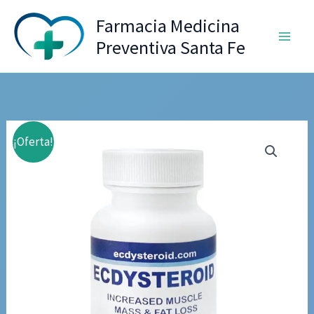
Ir
Farmacia Medicina
al
Preventiva Santa Fe
contenido
¡Oferta!