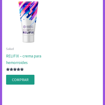
Salud
RELIFIX – crema para
hemorroides
Valorado
con
COMPRAR
4.80
de 5