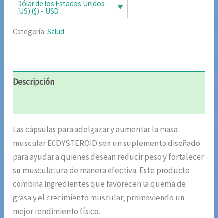
era:
es:
Dólar de los Estados Unidos
(US) ($) - USD
$106.82.
$53.41.
Categoría:
Salud
Descripción
Valoraciones (7)
Las cápsulas para adelgazar y aumentar la masa
muscular ECDYSTEROID son un suplemento diseñado
para ayudar a quienes desean reducir peso y fortalecer
su musculatura de manera efectiva. Este producto
combina ingredientes que favorecen la quema de
grasa y el crecimiento muscular, promoviendo un
mejor rendimiento físico.