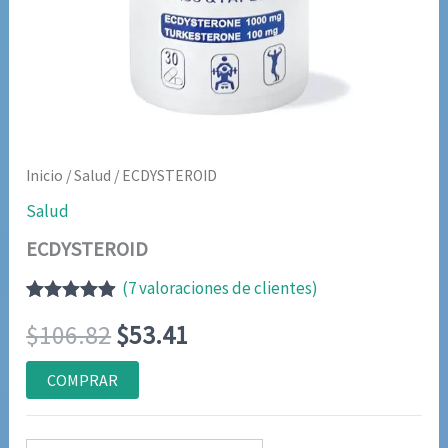
Inicio
/
Salud
/ ECDYSTEROID
Salud
ECDYSTEROID
(
7
valoraciones de clientes)
Valorado
6
El
El
$
106.82
$
53.41
con
4.83
de
5 en base
a
precio
precio
COMPRAR
valoraciones
de clientes
original
actual