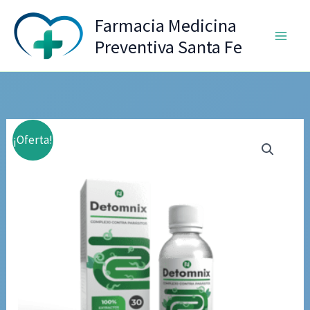
Ir
Farmacia Medicina
al
Preventiva Santa Fe
contenido
¡Oferta!