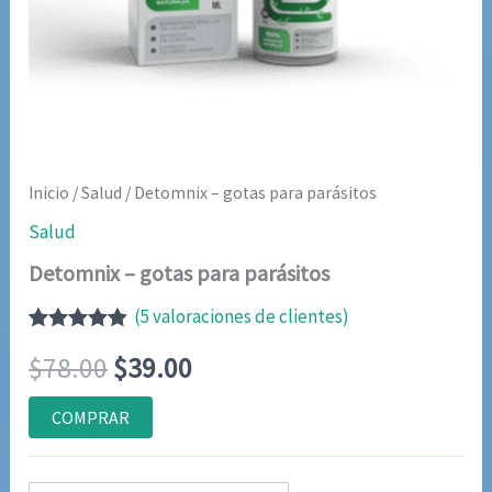
Inicio
/
Salud
/ Detomnix – gotas para parásitos
Salud
Detomnix – gotas para parásitos
(
5
valoraciones de clientes)
Valorado
5
El
El
$
78.00
$
39.00
con
4.80
de
5 en base
a
precio
precio
COMPRAR
valoraciones
de clientes
original
actual