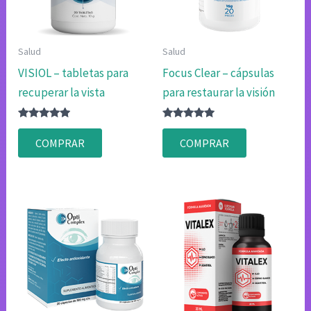
Salud
Salud
VISIOL – tabletas para
Focus Clear – cápsulas
recuperar la vista
para restaurar la visión
Valorado
Valorado
con
con
COMPRAR
COMPRAR
4.75
4.75
de 5
de 5