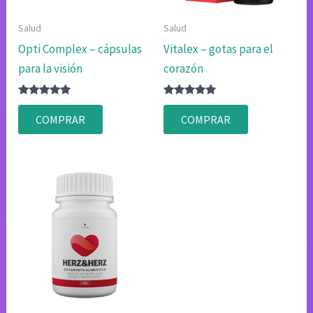
Salud
Salud
Opti Complex – cápsulas
Vitalex – gotas para el
para la visión
corazón
Valorado
Valorado
con
con
COMPRAR
COMPRAR
4.75
4.83
de 5
de 5