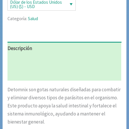
era:
es:
Dólar de los Estados Unidos
(US) ($) - USD
$78.00.
$39.00.
Categoría:
Salud
Descripción
Información adicional
Valoraciones (5)
Detomnix son gotas naturales diseñadas para combatir
y eliminar diversos tipos de parásitos en el organismo.
Este producto apoya la salud intestinal y fortalece el
sistema inmunológico, ayudando a mantener el
bienestar general.