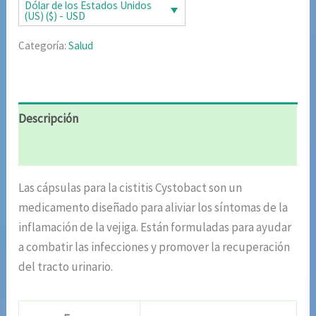
era:
es:
Dólar de los Estados Unidos
(US) ($) - USD
$63.22.
$42.51.
Categoría:
Salud
Descripción
Valoraciones (9)
Las cápsulas para la cistitis Cystobact son un
medicamento diseñado para aliviar los síntomas de la
inflamación de la vejiga. Están formuladas para ayudar
a combatir las infecciones y promover la recuperación
del tracto urinario.