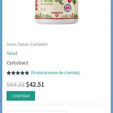
Inicio
/
Salud
/ Cystobact
Salud
Cystobact
(
9
valoraciones de clientes)
Valorado
8
El
El
$
63.22
$
42.51
con
4.75
de
5 en base
a
precio
precio
COMPRAR
valoraciones
de clientes
original
actual