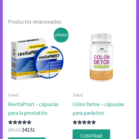
Productos relacionados
¡Oferta!
Salud
Salud
RevitaProst – cápsulas
Colon Detox – cápsulas
para la prostatitis
para parásitos
Valorado
El
El
Valorado
$
85.02
$
42.51
con
con
precio
precio
COMPRAR
4.80
4.75