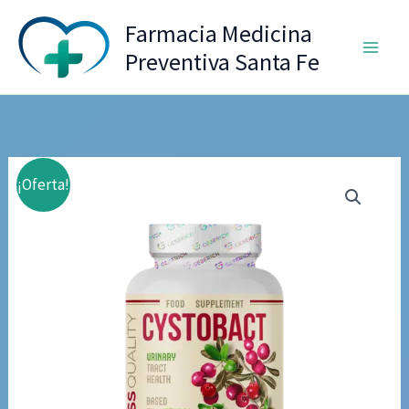
Ir
Farmacia Medicina
al
Preventiva Santa Fe
contenido
¡Oferta!