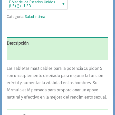
era:
es:
Dólar de los Estados Unidos
(US) ($) - USD
$85.02.
$42.51.
Categoría:
Salud íntima
Descripción
Valoraciones (5)
Las Tabletas masticables para la potencia Cupidon 5
son un suplemento diseñado para mejorar la función
eréctil y aumentar la vitalidad en los hombres. Su
fórmula está pensada para proporcionar un apoyo
natural y efectivo en la mejora del rendimiento sexual.