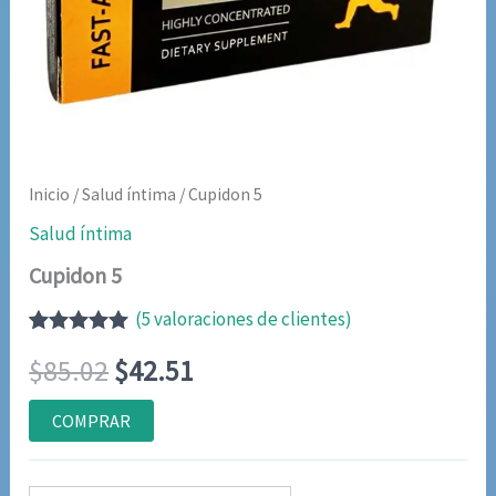
Inicio
/
Salud íntima
/ Cupidon 5
Salud íntima
Cupidon 5
(
5
valoraciones de clientes)
Valorado
4
El
El
$
85.02
$
42.51
con
5.00
de
5 en base a
valoraciones
precio
precio
COMPRAR
de clientes
original
actual