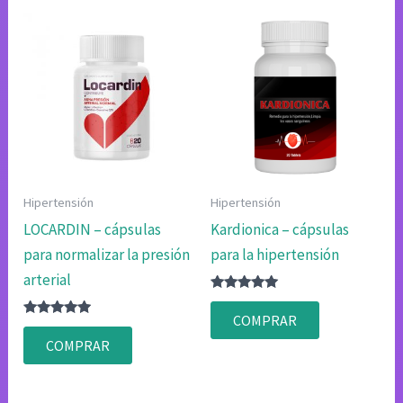
Hipertensión
Hipertensión
LOCARDIN – cápsulas
Kardionica – cápsulas
para normalizar la presión
para la hipertensión
arterial
Valorado
con
COMPRAR
Valorado
4.80
con
de 5
COMPRAR
4.75
de 5