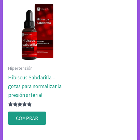
Hipertensión
Hibiscus Sabdariffa –
gotas para normalizar la
presión arterial
Valorado
con
COMPRAR
4.80
de 5