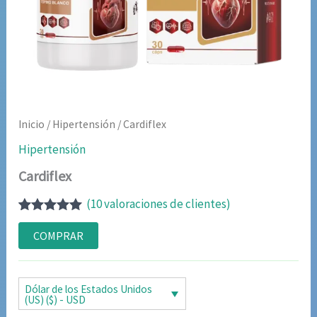
Inicio
/
Hipertensión
/ Cardiflex
Hipertensión
Cardiflex
(
10
valoraciones de clientes)
Valorado
9
con
5.00
de
COMPRAR
5 en base a
valoraciones
de clientes
Dólar de los Estados Unidos
(US) ($) - USD