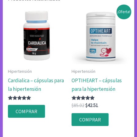
¡Oferta!
Hipertensión
Hipertensión
Cardialica – cápsulas para
OPTIHEART – cápsulas
la hipertensión
para la hipertensión
Valorado
Valorado
El
El
$
85.02
$
42.51
con
con
precio
precio
COMPRAR
4.83
4.83
original
actual
de 5
de 5
COMPRAR
era:
es:
$85.02.
$42.51.