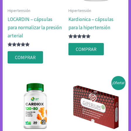
Hipertensión
Hipertensión
LOCARDIN – cápsulas
Kardionica – cápsulas
para normalizar la presión
para la hipertensión
arterial
Valorado
con
COMPRAR
Valorado
4.80
con
de 5
COMPRAR
4.75
de 5
¡Oferta!