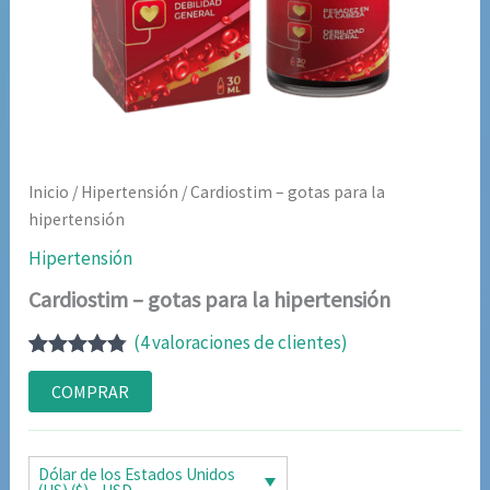
Inicio
/
Hipertensión
/ Cardiostim – gotas para la
hipertensión
Hipertensión
Cardiostim – gotas para la hipertensión
(
4
valoraciones de clientes)
Valorado
4
con
4.75
de
COMPRAR
5 en base
a
valoraciones
de clientes
Dólar de los Estados Unidos