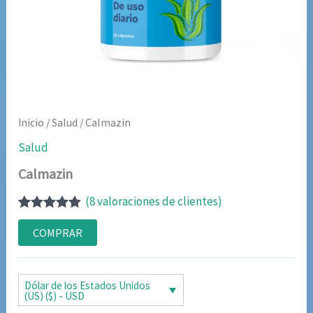
Inicio
/
Salud
/ Calmazin
Salud
Calmazin
(
8
valoraciones de clientes)
Valorado
7
con
4.86
de
COMPRAR
5 en base a
valoraciones
de clientes
Dólar de los Estados Unidos
(US) ($) - USD