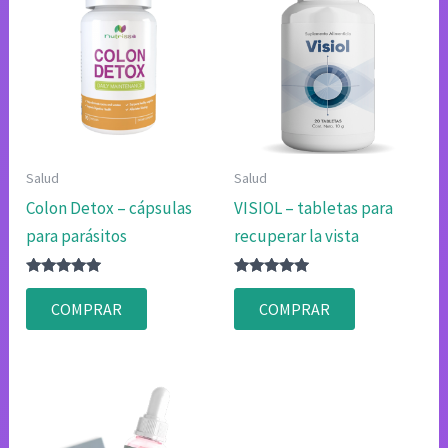
Salud
Salud
Colon Detox – cápsulas
VISIOL – tabletas para
para parásitos
recuperar la vista
Valorado
Valorado
con
con
COMPRAR
COMPRAR
4.75
4.75
de 5
de 5