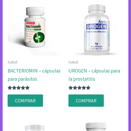
Salud
Salud
BACTERIOMIN – cápsulas
UROGEN – cápsulas para
para parásitos
la prostatitis
Valorado
Valorado
con
con
COMPRAR
COMPRAR
4.80
4.80
de 5
de 5