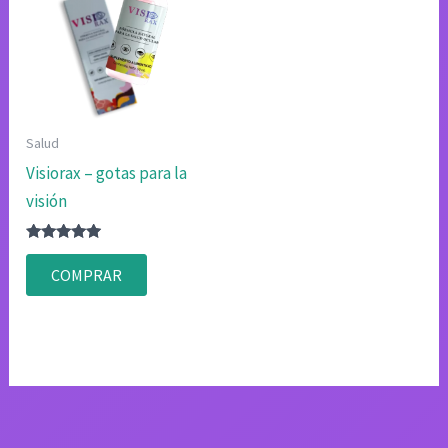
Salud
Visiorax – gotas para la
visión
Valorado
con
COMPRAR
4.75
de 5