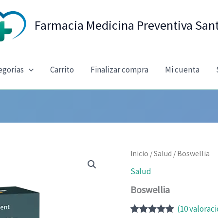
Farmacia Medicina Preventiva San
egorías
Carrito
Finalizar compra
Mi cuenta
Inicio
/
Salud
/ Boswellia
Salud
Boswellia
(
10
valoraci