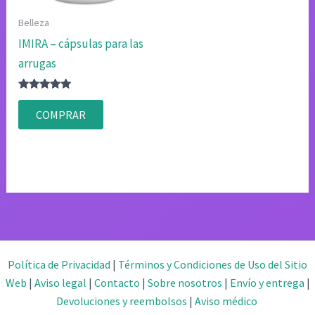
Belleza
IMIRA – cápsulas para las
arrugas
Valorado
con
COMPRAR
4.80
de 5
Política de Privacidad
|
Términos y Condiciones de Uso del Sitio
Web
|
Aviso legal
|
Contacto
|
Sobre nosotros
|
Envío y entrega
|
Devoluciones y reembolsos
|
Aviso médico