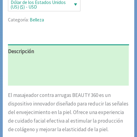
era:
es:
Dólar de los Estados Unidos
(US) ($) - USD
$172.22.
$86.11.
Categoría:
Belleza
Descripción
Información adicional
Valoraciones (6)
El masajeador contra arrugas BEAUTY 360 es un
dispositivo innovador diseñado para reducir las señales
del envejecimiento en la piel. Ofrece una experiencia
de cuidado facial efectiva al estimular la producción
de colágeno y mejorar la elasticidad de la piel.