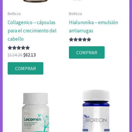
Belleza
Belleza
Collagenico – cápsulas
Hialuronika – emulsión
para el crecimiento del
antiarrugas
cabello
Valorado
con
COMPRAR
Valorado
El
El
4.80
$
124.26
$
62.13
con
de 5
precio
precio
4.80
original
actual
de 5
COMPRAR
era:
es:
$124.26.
$62.13.