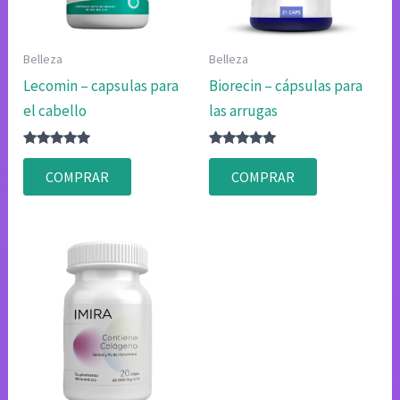
Belleza
Belleza
Lecomin – capsulas para
Biorecin – cápsulas para
el cabello
las arrugas
Valorado
Valorado
con
con
COMPRAR
COMPRAR
4.80
4.83
de 5
de 5