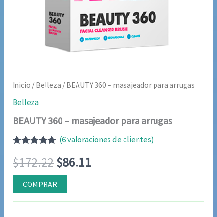
Inicio
/
Belleza
/ BEAUTY 360 – masajeador para arrugas
Belleza
BEAUTY 360 – masajeador para arrugas
(
6
valoraciones de clientes)
Valorado
6
El
El
$
172.22
$
86.11
con
4.83
de
5 en base
a
precio
precio
COMPRAR
valoraciones
de clientes
original
actual