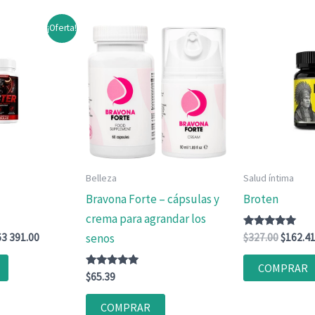
¡Oferta!
Belleza
Salud íntima
Bravona Forte – cápsulas y
Broten
crema para agrandar los
El
Valorado
El
3 391.00
$
327.00
$
162.4
senos
con
cio
precio
precio
4.83
ginal
actual
original
de 5
COMPRAR
Valorado
:
es:
$
65.39
era:
con
77
$163
$327.00
4.83
.00.
391.00.
de 5
COMPRAR