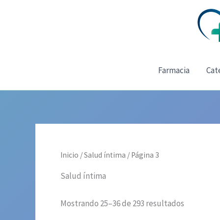
Ir
al
contenido
Farmacia
Cat
Inicio
/
Salud íntima
/ Página 3
Salud íntima
Mostrando 25–36 de 293 resultados