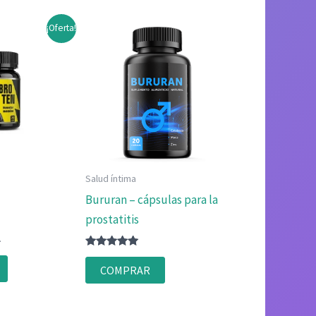
¡Oferta!
Salud íntima
Bururan – cápsulas para la
prostatitis
El
1
precio
Valorado
actual
con
COMPRAR
4.83
es:
de 5
.
$162.41.