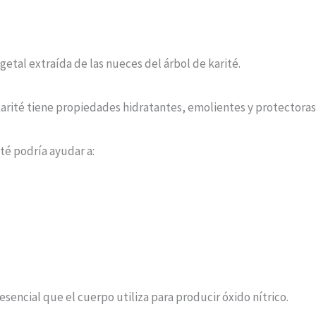
getal extraída de las nueces del árbol de karité.
rité tiene propiedades hidratantes, emolientes y protectoras d
té podría ayudar a:
sencial que el cuerpo utiliza para producir óxido nítrico.