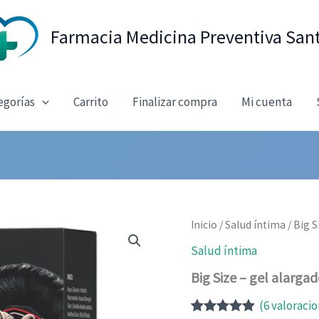
Farmacia Medicina Preventiva San
egorías
Carrito
Finalizar compra
Mi cuenta
Inicio
/
Salud íntima
/ Big S
Salud íntima
Big Size – gel alarga
(
6
valoracio