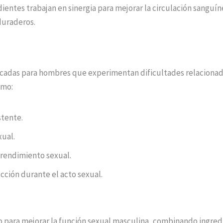
dientes trabajan en sinergia para mejorar la circulación sanguín
duraderos.
dicadas para hombres que experimentan dificultades relacionad
omo:
stente.
xual.
l rendimiento sexual.
cción durante el acto sexual.
 para mejorar la función sexual masculina, combinando ingred