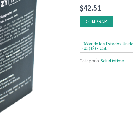
Valorado
5
$
42.51
con
4.80
de
5 en base
a
COMPRAR
valoraciones
de clientes
Dólar de los Estados Unid
(US) ($) - USD
Categoría:
Salud íntima