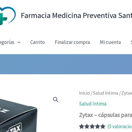
Farmacia Medicina Preventiva San
egorías
Carrito
Finalizar compra
Mi cuenta
Inicio
/
Salud íntima
/ Zyta
Salud íntima
Zytax – cápsulas par
(
5
valoracio