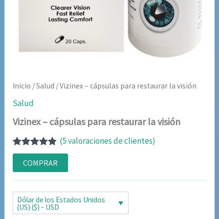
Inicio
/
Salud
/ Vizinex – cápsulas para restaurar la visión
Salud
Vizinex – cápsulas para restaurar la visión
(
5
valoraciones de clientes)
Valorado
5
con
4.80
de
COMPRAR
5 en base
a
valoraciones
de clientes
Dólar de los Estados Unidos
(US) ($) - USD