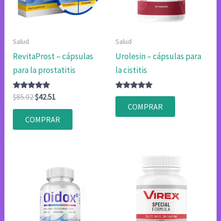
Salud
Salud
RevitaProst – cápsulas
Urolesin – cápsulas para
para la prostatitis
la cistitis
Valorado
El
El
Valorado
$
85.02
$
42.51
con
con
precio
precio
COMPRAR
4.80
4.80
original
actual
de 5
de 5
COMPRAR
era:
es:
$85.02.
$42.51.