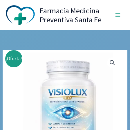
Ir
Farmacia Medicina
al
Preventiva Santa Fe
contenido
¡Oferta!