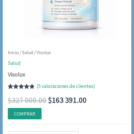
Inicio
/
Salud
/ Visolux
Salud
Visolux
(
5
valoraciones de clientes)
Valorado
4
El
El
$
327 000.00
$
163 391.00
con
4.75
de
5 en base
a
precio
precio
COMPRAR
valoraciones
de clientes
original
actual