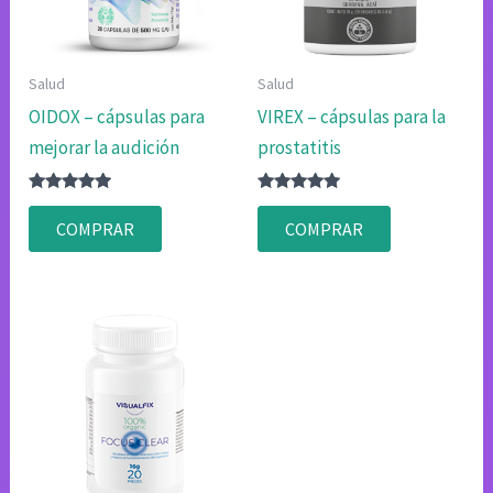
Salud
Salud
OIDOX – cápsulas para
VIREX – cápsulas para la
mejorar la audición
prostatitis
Valorado
Valorado
con
con
COMPRAR
COMPRAR
4.75
4.75
de 5
de 5