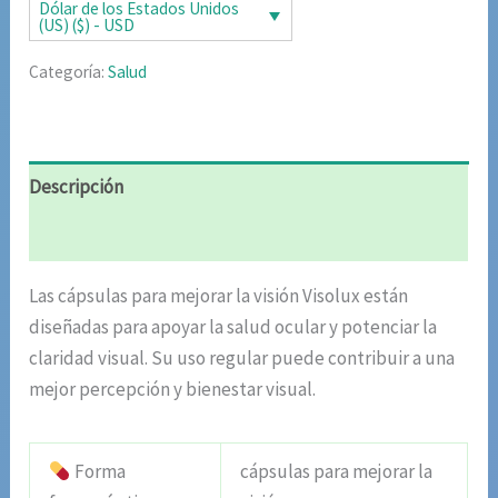
era:
es:
Dólar de los Estados Unidos
(US) ($) - USD
$327
$163
Categoría:
Salud
000.00.
391.00.
Descripción
Valoraciones (5)
Las cápsulas para mejorar la visión Visolux están
diseñadas para apoyar la salud ocular y potenciar la
claridad visual. Su uso regular puede contribuir a una
mejor percepción y bienestar visual.
Forma
cápsulas para mejorar la