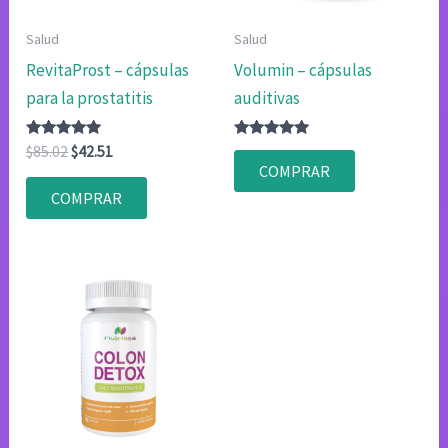
Salud
Salud
RevitaProst – cápsulas
Volumin – cápsulas
para la prostatitis
auditivas
Valorado
El
El
Valorado
$
85.02
$
42.51
con
con
precio
precio
COMPRAR
4.80
4.83
original
actual
de 5
de 5
COMPRAR
era:
es:
$85.02.
$42.51.