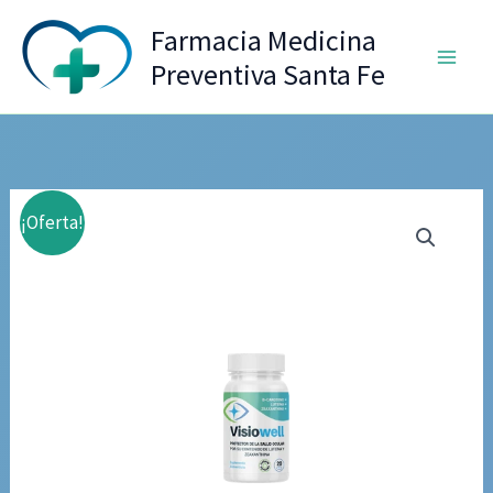
Ir
Farmacia Medicina
al
Preventiva Santa Fe
contenido
¡Oferta!