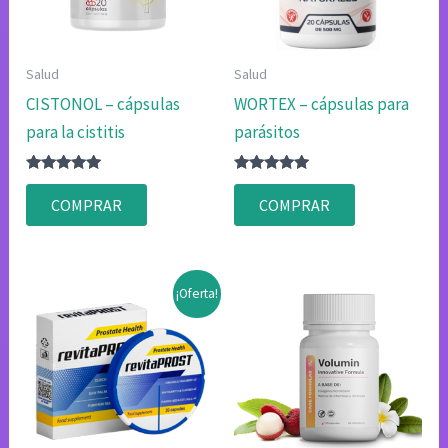
Salud
Salud
CISTONOL – cápsulas
WORTEX – cápsulas para
para la cistitis
parásitos
Valorado
Valorado
con
con
COMPRAR
COMPRAR
4.83
4.80
de 5
de 5
¡Oferta!