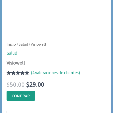
Inicio
/
Salud
/ Visiowell
Salud
Visiowell
(
4
valoraciones de clientes)
Valorado
3
El
El
$
50.00
$
29.00
con
5.00
de
5 en base a
valoraciones
precio
precio
COMPRAR
de clientes
original
actual