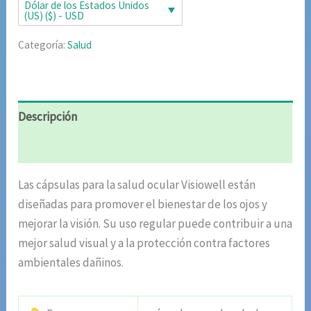
era:
es:
Dólar de los Estados Unidos
(US) ($) - USD
$50.00.
$29.00.
Categoría:
Salud
Descripción
Valoraciones (4)
Las cápsulas para la salud ocular Visiowell están
diseñadas para promover el bienestar de los ojos y
mejorar la visión. Su uso regular puede contribuir a una
mejor salud visual y a la protección contra factores
ambientales dañinos.