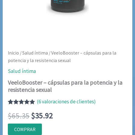
Inicio
/
Salud íntima
/ VeeloBooster – cápsulas para la
potencia y la resistencia sexual
Salud íntima
VeeloBooster – cápsulas para la potencia y la
resistencia sexual
(
6
valoraciones de clientes)
Valorado
6
El
El
$
65.35
$
35.92
con
4.83
de
5 en base
a
precio
precio
COMPRAR
valoraciones
de clientes