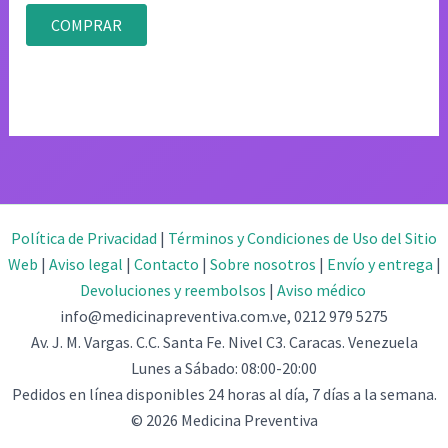
Valorado
con
COMPRAR
4.80
de 5
Política de Privacidad
|
Términos y Condiciones de Uso del Sitio
Web
|
Aviso legal
|
Contacto
|
Sobre nosotros
|
Envío y entrega
|
Devoluciones y reembolsos
|
Aviso médico
info@medicinapreventiva.com.ve, 0212 979 5275
Av. J. M. Vargas. C.C. Santa Fe. Nivel C3. Caracas. Venezuela
Lunes a Sábado: 08:00-20:00
Pedidos en línea disponibles 24 horas al día, 7 días a la semana.
© 2026 Medicina Preventiva