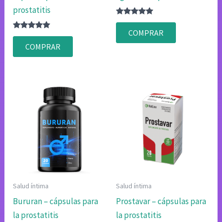
prostatitis
Valorado
con
COMPRAR
Valorado
4.80
con
de 5
COMPRAR
4.83
de 5
Salud íntima
Salud íntima
Bururan – cápsulas para
Prostavar – cápsulas para
la prostatitis
la prostatitis