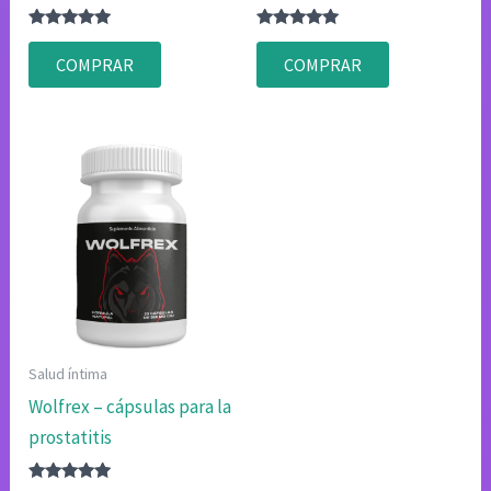
Valorado
Valorado
con
con
COMPRAR
COMPRAR
4.83
4.83
de 5
de 5
Salud íntima
Wolfrex – cápsulas para la
prostatitis