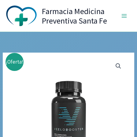
Ir
Farmacia Medicina
al
Preventiva Santa Fe
contenido
¡Oferta!