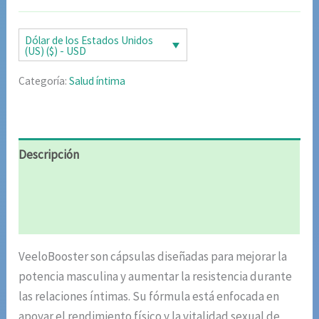
original
actual
era:
es:
Dólar de los Estados Unidos
(US) ($) - USD
$65.35.
$35.92.
Categoría:
Salud íntima
Descripción
Información adicional
Valoraciones (6)
VeeloBooster son cápsulas diseñadas para mejorar la
potencia masculina y aumentar la resistencia durante
las relaciones íntimas. Su fórmula está enfocada en
apoyar el rendimiento físico y la vitalidad sexual de