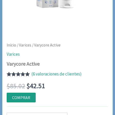
Inicio
/
Varices
/ Varycore Active
Varices
Varycore Active
(
6
valoraciones de clientes)
Valorado
5
El
El
$
85.02
$
42.51
con
5.00
de
5 en base a
valoraciones
precio
precio
COMPRAR
de clientes
original
actual