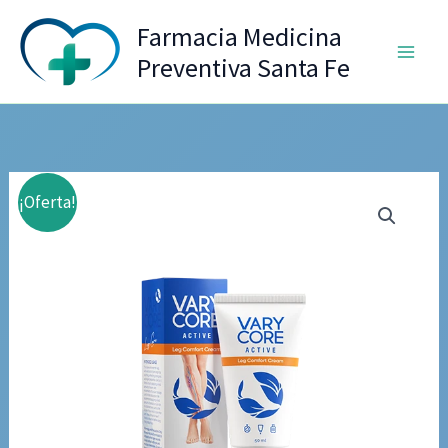
Ir
Farmacia Medicina
al
Preventiva Santa Fe
contenido
¡Oferta!