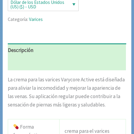
era:
es:
Dólar de los Estados Unidos
(US) ($) - USD
$85.02.
$42.51.
Categoría:
Varices
Descripción
Valoraciones (6)
La crema para las varices Varycore Active está diseñada
para aliviar la incomodidad y mejorar la apariencia de
las venas. Su aplicación regular puede contribuir a la
sensación de piernas más ligeras y saludables.
Forma
crema para el varices