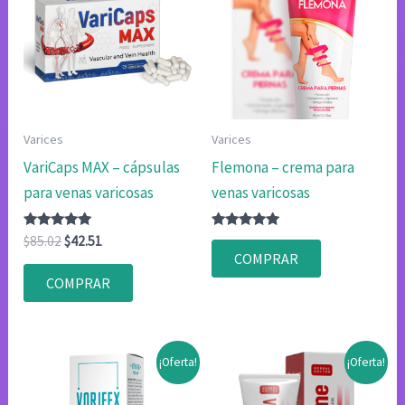
Varices
Varices
VariCaps MAX – cápsulas
Flemona – crema para
para venas varicosas
venas varicosas
Valorado
El
El
Valorado
$
85.02
$
42.51
con
con
precio
precio
COMPRAR
4.83
4.75
original
actual
de 5
de 5
COMPRAR
era:
es:
$85.02.
$42.51.
¡Oferta!
¡Oferta!