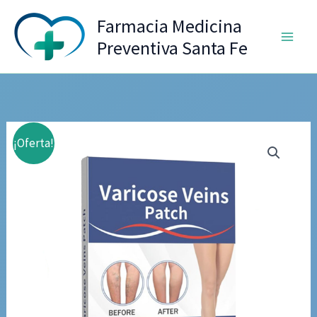
Ir
Farmacia Medicina
al
Preventiva Santa Fe
contenido
¡Oferta!