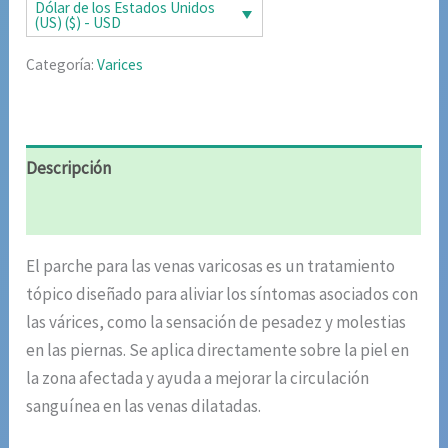
era:
es:
Dólar de los Estados Unidos
(US) ($) - USD
$87.20.
$42.51.
Categoría:
Varices
Descripción
Valoraciones (8)
El parche para las venas varicosas es un tratamiento
tópico diseñado para aliviar los síntomas asociados con
las várices, como la sensación de pesadez y molestias
en las piernas. Se aplica directamente sobre la piel en
la zona afectada y ayuda a mejorar la circulación
sanguínea en las venas dilatadas.