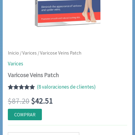
Inicio
/
Varices
/ Varicose Veins Patch
Varices
Varicose Veins Patch
(
8
valoraciones de clientes)
Valorado
7
El
El
$
87.20
$
42.51
con
4.86
de
5 en base a
valoraciones
precio
precio
COMPRAR
de clientes
original
actual