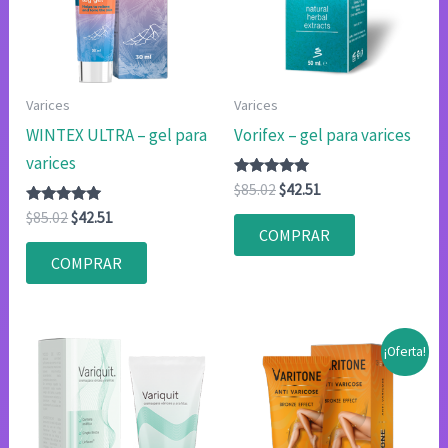
Varices
Varices
WINTEX ULTRA – gel para
Vorifex – gel para varices
varices
Valorado
El
El
$
85.02
$
42.51
con
precio
precio
Valorado
El
El
4.80
$
85.02
$
42.51
original
actual
con
de 5
COMPRAR
precio
precio
4.83
era:
es:
original
actual
de 5
COMPRAR
$85.02.
$42.51.
era:
es:
$85.02.
$42.51.
¡Oferta!