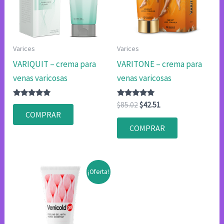
Varices
Varices
VARIQUIT – crema para
VARITONE – crema para
venas varicosas
venas varicosas
Valorado
Valorado
El
El
$
85.02
$
42.51
con
con
precio
precio
COMPRAR
4.75
4.75
original
actual
de 5
de 5
COMPRAR
era:
es:
$85.02.
$42.51.
¡Oferta!