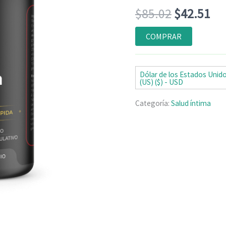
Valorado
4
El
El
$
85.02
$
42.51
con
4.75
de
5 en base
a
precio
pr
COMPRAR
valoraciones
de clientes
original
ac
era:
es:
Dólar de los Estados Unid
(US) ($) - USD
$85.02.
$4
Categoría:
Salud íntima