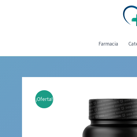
Ir
al
contenido
Farmacia
Cat
¡Oferta!