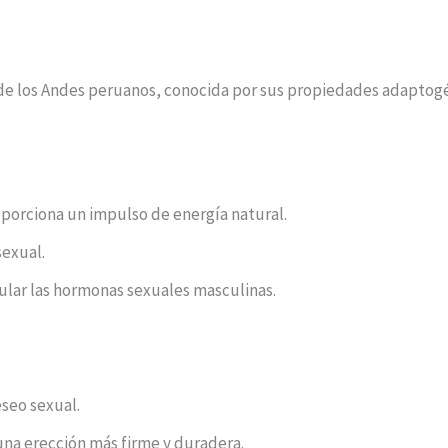
a de los Andes peruanos, conocida por sus propiedades adaptogé
oporciona un impulso de energía natural.
sexual.
gular las hormonas sexuales masculinas.
eseo sexual.
 una erección más firme y duradera.