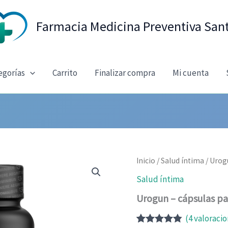
Farmacia Medicina Preventiva San
egorías
Carrito
Finalizar compra
Mi cuenta
Inicio
/
Salud íntima
/ Urog
Salud íntima
Urogun – cápsulas pa
(
4
valoracio