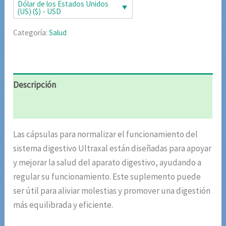
era:
es:
Dólar de los Estados Unidos
(US) ($) - USD
$87.20.
$42.51.
Categoría:
Salud
Descripción
Valoraciones (10)
Las cápsulas para normalizar el funcionamiento del
sistema digestivo Ultraxal están diseñadas para apoyar
y mejorar la salud del aparato digestivo, ayudando a
regular su funcionamiento. Este suplemento puede
ser útil para aliviar molestias y promover una digestión
más equilibrada y eficiente.