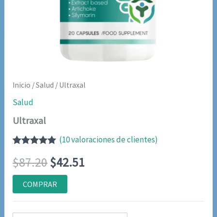
Inicio
/
Salud
/ Ultraxal
Salud
Ultraxal
(
10
valoraciones de clientes)
Valorado
9
El
El
$
87.20
$
42.51
con
4.89
de
5 en base a
valoraciones
precio
precio
COMPRAR
de clientes
original
actual