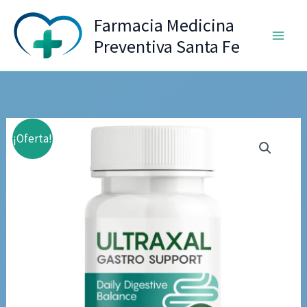
Ir
Farmacia Medicina
al
Preventiva Santa Fe
contenido
¡Oferta!