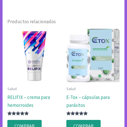
Productos relacionados
Salud
Salud
RELIFIX – crema para
E-Tox – cápsulas para
hemorroides
parásitos
Valorado
Valorado
con
con
COMPRAR
COMPRAR