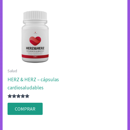
Salud
HERZ & HERZ – cápsulas
cardiosaludables
Valorado
con
COMPRAR
4.83
de 5