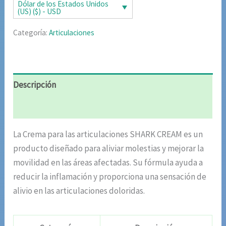
era:
es:
Dólar de los Estados Unidos
(US) ($) - USD
$98.10.
$49.05.
Categoría:
Articulaciones
Descripción
Valoraciones (4)
La Crema para las articulaciones SHARK CREAM es un
producto diseñado para aliviar molestias y mejorar la
movilidad en las áreas afectadas. Su fórmula ayuda a
reducir la inflamación y proporciona una sensación de
alivio en las articulaciones doloridas.