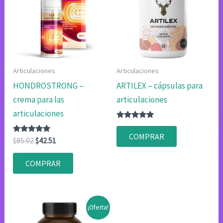
Articulaciones
Articulaciones
HONDROSTRONG –
ARTILEX – cápsulas para
crema para las
articulaciones
articulaciones
Valorado
con
COMPRAR
Valorado
El
El
4.80
$
85.02
$
42.51
con
de 5
precio
precio
4.75
original
actual
de 5
COMPRAR
era:
es:
$85.02.
$42.51.
¡Oferta!