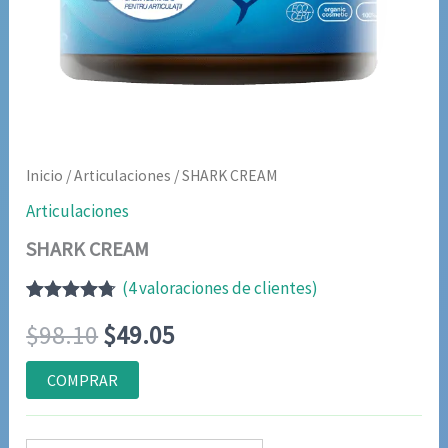
Inicio
/
Articulaciones
/ SHARK CREAM
Articulaciones
SHARK CREAM
(
4
valoraciones de clientes)
Valorado
3
El
El
$
98.10
$
49.05
con
4.67
de
5 en base
a
precio
precio
COMPRAR
valoraciones
de
original
actual
clientes