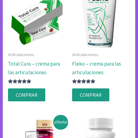
Articulaciones
Articulaciones
Total Cura – crema para
Fleko – crema para las
las articulaciones
articulaciones
Valorado
Valorado
con
con
COMPRAR
COMPRAR
4.75
4.75
de 5
de 5
¡Oferta!