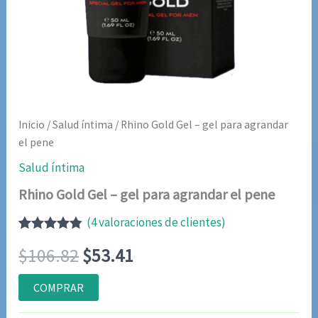
Inicio
/
Salud íntima
/ Rhino Gold Gel – gel para agrandar
el pene
Salud íntima
Rhino Gold Gel – gel para agrandar el pene
(
4
valoraciones de clientes)
Valorado
4
El
El
$
106.82
$
53.41
con
4.75
de
5 en base
a
precio
precio
COMPRAR
valoraciones
de clientes
original
actual