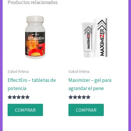
Productos relacionados
Salud íntima
Salud íntima
EffectEro – tabletas de
Maximizer – gel para
potencia
agrandar el pene
Valorado
Valorado
con
con
COMPRAR
COMPRAR
4.80
4.75
de 5
de 5