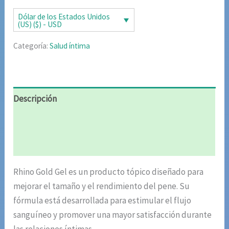
era:
es:
Dólar de los Estados Unidos
(US) ($) - USD
$106.82.
$53.41.
Categoría:
Salud íntima
Descripción
Información adicional
Valoraciones (4)
Rhino Gold Gel es un producto tópico diseñado para
mejorar el tamaño y el rendimiento del pene. Su
fórmula está desarrollada para estimular el flujo
sanguíneo y promover una mayor satisfacción durante