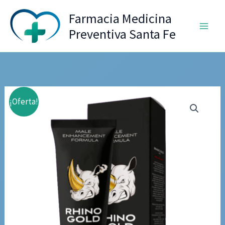
Ir
Farmacia Medicina
al
Preventiva Santa Fe
contenido
¡Oferta!