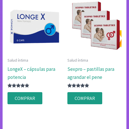
Salud íntima
Salud íntima
LongeX – cápsulas para
Sexpro – pastillas para
potencia
agrandar el pene
Valorado
Valorado
con
con
COMPRAR
COMPRAR
4.80
4.80
de 5
de 5